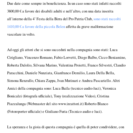
Due date come sempre in beneficienza. In un caso sono stati infatti raccolti
3800,00 € a favore dei disabili adulti e nell’altro, con una data inserita
all’interno della 4’ Festa della Birra del Pro Patria Club,
sono stati raccolti
1410,00 € a favore della piccola Belen
affetta da grave malformazione
vascolare in volto.
Ad oggi gli attori che si sono succeduti nella compagnia sono stati: Luca
Cirigliano, Vincenzo Romano, Fabio Lorvetti, Diego Balbo, Cicco Beniamino,
Roberta Dalolio, Silvana Marino, Valentina Proietti, Franco Silvestri, Claudio
Paracchini, Daniele Nunziata, Gianfranco Demilio, Laura Della Bella,
Simona Renzullo, Chiara Zappa, Ivan Mutinari e Andrea Pascariello. Altri
Amici della compagnia sono: Luca Baila (tecnico audio-luci), Veronica
Bonicalzi (fotografa ufficiale), Tony (realizzazione Video), Cristina
Piazzalunga (Webmaster del sito www.ireattori.it) Roberto Blanco
(Fotoreporter ufficiale) e Giuliano Furia (Tecnico audio e luci).
La speranza e la gioia di questa compagnia é quella di poter condividere, con