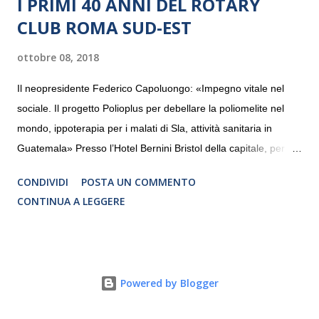
I PRIMI 40 ANNI DEL ROTARY
CLUB ROMA SUD-EST
ottobre 08, 2018
Il neopresidente Federico Capoluongo: «Impegno vitale nel
sociale. Il progetto Polioplus per debellare la poliomelite nel
mondo, ippoterapia per i malati di Sla, attività sanitaria in
Guatemala» Presso l’Hotel Bernini Bristol della capitale, per la
prima volta, sono stati presentati alla stampa i progetti in
CONDIVIDI
POSTA UN COMMENTO
programmazione del Rotary Club Roma Sud-Est che festeggia
CONTINUA A LEGGERE
i quaranta anni di attività. Un’occasione per raccontare al
mondo esterno i valori in cui il Club crede fermamente e che
muovono le azioni dei soci che lo compongono. Infatti le attività
che svolge il Rotary sono principalmente di volontariato e
Powered by Blogger
riguardano sia il territorio che le missioni all’estero in paesi in
via di sviluppo.