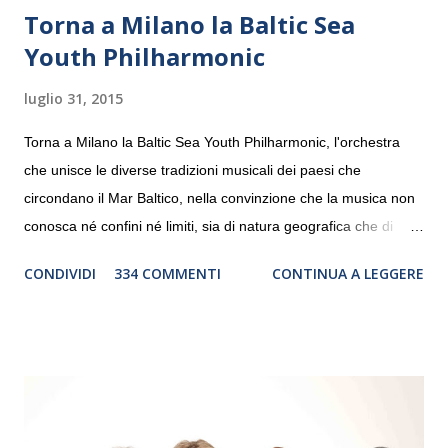
Torna a Milano la Baltic Sea
Youth Philharmonic
luglio 31, 2015
Torna a Milano la Baltic Sea Youth Philharmonic, l'orchestra
che unisce le diverse tradizioni musicali dei paesi che
circondano il Mar Baltico, nella convinzione che la musica non
conosca né confini né limiti, sia di natura geografica che di
genere. Il tour, realizzato grazie al sostegno di Saipem,
CONDIVIDI
334 COMMENTI
CONTINUA A LEGGERE
debutterà il 10 settembre a Heiden, in Germania, e toccherà, in
dieci giorni, nove differenti città in Svizzera, Italia, Danimarca e
Polonia. In Italia la Baltic Sea Youth Philharmonic sarà a Milano
il 14 settembre nel suggestivo contesto della Basilica di Santa
Maria delle Grazie, ospite dell’Associazione Musicale ArteViva,
e a Verona il 15 settembre al Teatro Filarmonico per il festival