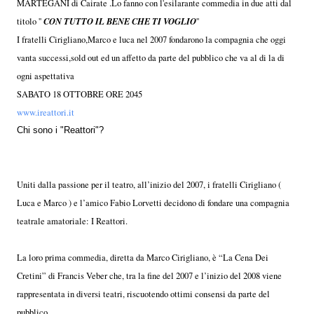
MARTEGANI di Cairate .Lo fanno con l'esilarante commedia in due atti dal
CON TUTTO IL BENE CHE TI VOGLIO
titolo ''
''
I fratelli Cirigliano,Marco e luca nel 2007 fondarono la compagnia che oggi
vanta successi,sold out ed un affetto da parte del pubblico che va al di la di
ogni aspettativa
SABATO 18 OTTOBRE ORE 2045
www.ireattori.it
Chi sono i "Reattori"?
Uniti dalla passione per il teatro, all’inizio del 2007, i fratelli Cirigliano (
Luca e Marco ) e l’amico Fabio Lorvetti decidono di fondare una compagnia
teatrale amatoriale: I Reattori.
La loro prima commedia, diretta da Marco Cirigliano, è “La Cena Dei
Cretini” di Francis Veber che, tra la fine del 2007 e l’inizio del 2008 viene
rappresentata in diversi teatri, riscuotendo ottimi consensi da parte del
pubblico.