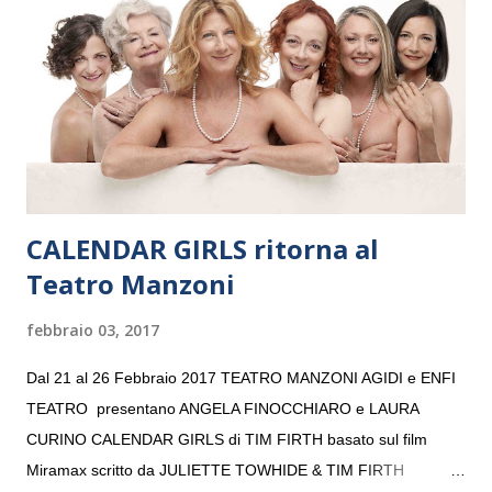
“Settembre dell’Accademia” dove si esibirà per il secondo anno
consecutivo. Il pubblico milanese avrà il piacere di applaudire i
giovani artisti della Baltic Sea Youth Philharmonic per la quarta
volta. L’orchestra, fondata nel 2008 da Kristjan Järvi (affiancato
da un prestigioso consiglio di consulent...
CALENDAR GIRLS ritorna al
Teatro Manzoni
febbraio 03, 2017
Dal 21 al 26 Febbraio 2017 TEATRO MANZONI AGIDI e ENFI
TEATRO presentano ANGELA FINOCCHIARO e LAURA
CURINO CALENDAR GIRLS di TIM FIRTH basato sul film
Miramax scritto da JULIETTE TOWHIDE & TIM FIRTH