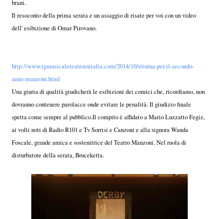
brani.
Il resoconto della prima serata e un assaggio di risate per voi con un video
dell' esibizione di Omar Pirovano.
http://www.tgmusicaleteatroinitalia.com/2014/10/ritorna-per-il-secondo-
anno-manzoni.html
Una giuria di qualità giudicherà le esibizioni dei comici che, ricordiamo, non
dovranno contenere parolacce onde evitare le penalità. Il giudizio finale
spetta come sempre al pubblico.Il compito è affidato a Mario Luzzatto Fegiz,
ai volti noti di Radio R101 e Tv Sorrisi e Canzoni e alla signora Wanda
Foscale, grande amica e sostenitrice del Teatro Manzoni. Nel ruola di
disturbatore della serata, Bruceketta.