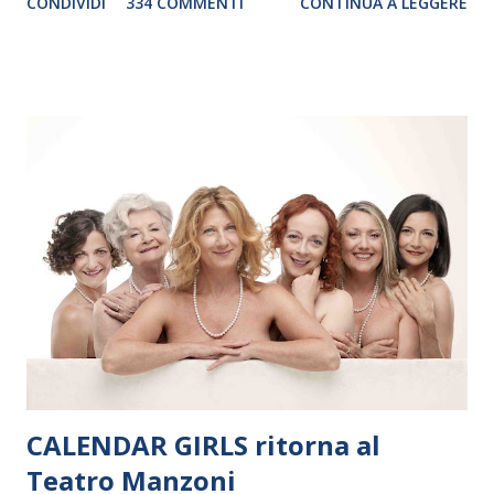
CONDIVIDI
334 COMMENTI
CONTINUA A LEGGERE
debutterà il 10 settembre a Heiden, in Germania, e toccherà, in
dieci giorni, nove differenti città in Svizzera, Italia, Danimarca e
Polonia. In Italia la Baltic Sea Youth Philharmonic sarà a Milano
il 14 settembre nel suggestivo contesto della Basilica di Santa
Maria delle Grazie, ospite dell’Associazione Musicale ArteViva,
e a Verona il 15 settembre al Teatro Filarmonico per il festival
“Settembre dell’Accademia” dove si esibirà per il secondo anno
consecutivo. Il pubblico milanese avrà il piacere di applaudire i
giovani artisti della Baltic Sea Youth Philharmonic per la quarta
volta. L’orchestra, fondata nel 2008 da Kristjan Järvi (affiancato
da un prestigioso consiglio di consulent...
CALENDAR GIRLS ritorna al
Teatro Manzoni