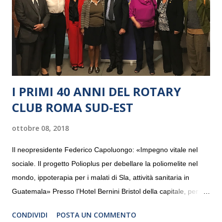
I PRIMI 40 ANNI DEL ROTARY
CLUB ROMA SUD-EST
ottobre 08, 2018
Il neopresidente Federico Capoluongo: «Impegno vitale nel
sociale. Il progetto Polioplus per debellare la poliomelite nel
mondo, ippoterapia per i malati di Sla, attività sanitaria in
Guatemala» Presso l’Hotel Bernini Bristol della capitale, per la
prima volta, sono stati presentati alla stampa i progetti in
CONDIVIDI
POSTA UN COMMENTO
programmazione del Rotary Club Roma Sud-Est che festeggia