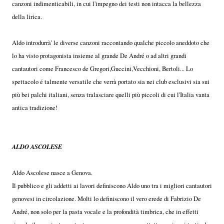
canzoni indimenticabili, in cui l'impegno dei testi non intacca la bellezza
della lirica.
Aldo introdurrà' le diverse canzoni raccontando qualche piccolo aneddoto che
lo ha visto protagonista insieme al grande De André o ad altri grandi
cantautori come Francesco de Gregori,Guccini,Vecchioni, Bertoli... Lo
spettacolo é talmente versatile che verrà portato sia nei club esclusivi sia sui
più bei palchi italiani, senza tralasciare quelli più piccoli di cui l'Italia vanta
antica tradizione!
ALDO ASCOLESE
Aldo Ascolese nasce a Genova.
Il pubblico e gli addetti ai lavori definiscono Aldo uno tra i migliori cantautori
genovesi in circolazione. Molti lo definiscono il vero erede di Fabrizio De
André, non solo per la pasta vocale e la profondità timbrica, che in effetti