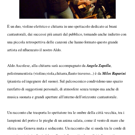
È un duo, violino elettrico e chitarra in uno spettacolo dedicato ai brani
cantautorali, dai successi più amati dal pubblico, tornando anche indietro con
una piccola retrospettiva delle canzoni che hanno formato questo grande
artista ed nfluenzato il nostro Aldo.
Angela Zapolla
Aldo Ascolese, alla chitarra sarà accompagnato da
,
Milos Raparini
polistrumentista (violino,viola,chitarra,flauto traverso...) è da
(pianista ed ingegnere del suono). Sul palcoscenico condividono uno spazio
rarefatto di suggestioni personali, di atmosfere senza tempo ma anche di
musica suonata e grandi aperture all'interno dell'orizzonte cantautorale.
Un racconto che trasporta lo spettatore tra le ombre della città vecchia, tra i
lampioni del porto e le pieghe di un anima salata, come il vento di mare che
sferza una Genova muta e seducente. Un racconto che si snoda tra le corde di