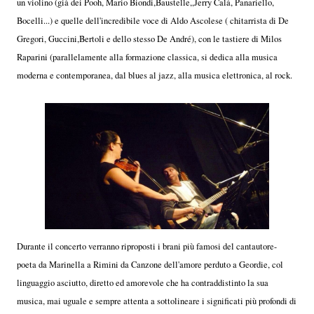
un violino (già dei Pooh, Mario Biondi,Baustelle,,Jerry Calá, Panariello,
Bocelli...) e quelle dell'incredibile voce di Aldo Ascolese ( chitarrista di De
Gregori, Guccini,Bertoli e dello stesso De André), con le tastiere di Milos
Raparini (parallelamente alla formazione classica, si dedica alla musica
moderna e contemporanea, dal blues al jazz, alla musica elettronica, al rock.
Durante il concerto verranno riproposti i brani più famosi del cantautore-
poeta da Marinella a Rimini da Canzone dell'amore perduto a Geordie, col
linguaggio asciutto, diretto ed amorevole che ha contraddistinto la sua
musica, mai uguale e sempre attenta a sottolineare i significati più profondi di