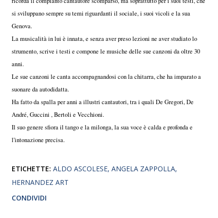
ricorda il compianto cantautore scomparso, ma soprattutto per i suoi testi, che
si sviluppano sempre su temi riguardanti il sociale, i suoi vicoli e la sua
Genova.
La musicalità in lui è innata, e senza aver preso lezioni ne aver studiato lo
strumento, scrive i testi e compone le musiche delle sue canzoni da oltre 30
anni.
Le sue canzoni le canta accompagnandosi con la chitarra, che ha imparato a
suonare da autodidatta.
Ha fatto da spalla per anni a illustri cantautori, tra i quali De Gregori, De
André, Guccini , Bertoli e Vecchioni.
Il suo genere sfiora il tango e la milonga, la sua voce è calda e profonda e
l'intonazione precisa.
ETICHETTE:
ALDO ASCOLESE
ANGELA ZAPPOLLA
HERNANDEZ ART
CONDIVIDI