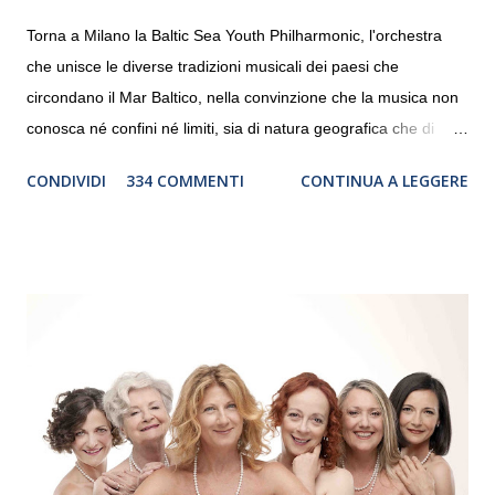
Torna a Milano la Baltic Sea Youth Philharmonic, l'orchestra
che unisce le diverse tradizioni musicali dei paesi che
circondano il Mar Baltico, nella convinzione che la musica non
conosca né confini né limiti, sia di natura geografica che di
genere. Il tour, realizzato grazie al sostegno di Saipem,
CONDIVIDI
334 COMMENTI
CONTINUA A LEGGERE
debutterà il 10 settembre a Heiden, in Germania, e toccherà, in
dieci giorni, nove differenti città in Svizzera, Italia, Danimarca e
Polonia. In Italia la Baltic Sea Youth Philharmonic sarà a Milano
il 14 settembre nel suggestivo contesto della Basilica di Santa
Maria delle Grazie, ospite dell’Associazione Musicale ArteViva,
e a Verona il 15 settembre al Teatro Filarmonico per il festival
“Settembre dell’Accademia” dove si esibirà per il secondo anno
consecutivo. Il pubblico milanese avrà il piacere di applaudire i
giovani artisti della Baltic Sea Youth Philharmonic per la quarta
volta. L’orchestra, fondata nel 2008 da Kristjan Järvi (affiancato