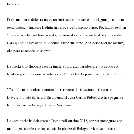
bambino.
Dopo una notte folle tra risse, recriminazioni, risate e alcool giungono ad una
conclusione: rimanere incinta insieme e dello stesso uomo. Reclutano così un
"prescelto" che, nel loro ricordo, rappresenta e corrisponde all'uomo ideale.
Farà quindi ingresso nella vicenda anche un uomo, Adalberto (Sergio Muniz),
che però nasconde un segreto...
La storia si svilupperà con un finale a sorpresa, paradossale, toccando con
levità argomenti come la solitudine, l'infedeltà, la prostituzione, la maternità.
"Tres" è una macchina comica, un intreccio di situazioni esilaranti e
irriverenti, nata dalla prolifica penna di Juan Carlos Rubio, che in Spagna ne
ha curato anche la regia. Chiara Noschese
Lo spettacolo ha debuttato a Roma nell’ottobre 2012, per poi proseguire con
una lunga tournée che ha toccato le piazze di Bologna, Genova, Torino,