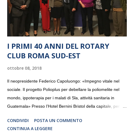
I PRIMI 40 ANNI DEL ROTARY
CLUB ROMA SUD-EST
ottobre 08, 2018
Il neopresidente Federico Capoluongo: «Impegno vitale nel
sociale. Il progetto Polioplus per debellare la poliomelite nel
mondo, ippoterapia per i malati di Sla, attività sanitaria in
Guatemala» Presso l’Hotel Bernini Bristol della capitale, per la
prima volta, sono stati presentati alla stampa i progetti in
CONDIVIDI
POSTA UN COMMENTO
programmazione del Rotary Club Roma Sud-Est che festeggia
CONTINUA A LEGGERE
i quaranta anni di attività. Un’occasione per raccontare al