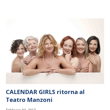
dieci giorni, nove differenti città in Svizzera, Italia, Danimarca e
Polonia. In Italia la Baltic Sea Youth Philharmonic sarà a Milano
il 14 settembre nel suggestivo contesto della Basilica di Santa
Maria delle Grazie, ospite dell’Associazione Musicale ArteViva,
e a Verona il 15 settembre al Teatro Filarmonico per il festival
“Settembre dell’Accademia” dove si esibirà per il secondo anno
consecutivo. Il pubblico milanese avrà il piacere di applaudire i
giovani artisti della Baltic Sea Youth Philharmonic per la quarta
volta. L’orchestra, fondata nel 2008 da Kristjan Järvi (affiancato
da un prestigioso consiglio di consulent...
CALENDAR GIRLS ritorna al
Teatro Manzoni
febbraio 03, 2017