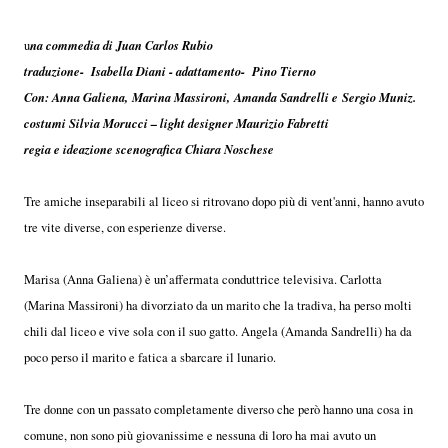
na commedia di Juan Carlos Rubio
u
traduzione- Isabella Diani - adattamento- Pino Tierno
Con: Anna Galiena,
Marina Massironi,
Amanda Sandrelli e
Sergio Muniz.
costumi Silvia Morucci – light designer Maurizio Fabretti
regia e ideazione scenografica Chiara Noschese
Tre amiche inseparabili al liceo si ritrovano dopo più di vent'anni, hanno avuto
tre vite diverse, con esperienze diverse.
Marisa (Anna Galiena) è un’affermata conduttrice televisiva. Carlotta
(Marina Massironi) ha divorziato da un marito che la tradiva, ha perso molti
chili dal liceo e vive sola con il suo gatto. Angela (Amanda Sandrelli) ha da
poco perso il marito e fatica a sbarcare il lunario.
Tre donne con un passato completamente diverso che però hanno una cosa in
comune, non sono più giovanissime e nessuna di loro ha mai avuto un