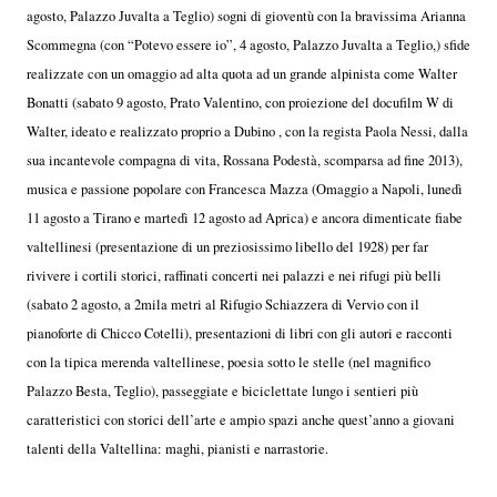
agosto, Palazzo Juvalta a Teglio) sogni di gioventù con la bravissima Arianna
Scommegna (con “Potevo essere io”, 4 agosto, Palazzo Juvalta a Teglio,) sfide
realizzate con un omaggio ad alta quota ad un grande alpinista come Walter
Bonatti (sabato 9 agosto, Prato Valentino, con proiezione del docufilm W di
Walter, ideato e realizzato proprio a Dubino , con la regista Paola Nessi, dalla
sua incantevole compagna di vita, Rossana Podestà, scomparsa ad fine 2013),
musica e passione popolare con Francesca Mazza (Omaggio a Napoli, lunedì
11 agosto a Tirano e martedì 12 agosto ad Aprica) e ancora dimenticate fiabe
valtellinesi (presentazione di un preziosissimo libello del 1928) per far
rivivere i cortili storici, raffinati concerti nei palazzi e nei rifugi più belli
(sabato 2 agosto, a 2mila metri al Rifugio Schiazzera di Vervio con il
pianoforte di Chicco Cotelli), presentazioni di libri con gli autori e racconti
con la tipica merenda valtellinese, poesia sotto le stelle (nel magnifico
Palazzo Besta, Teglio), passeggiate e biciclettate lungo i sentieri più
caratteristici con storici dell’arte e ampio spazi anche quest’anno a giovani
talenti della Valtellina: maghi, pianisti e narrastorie.