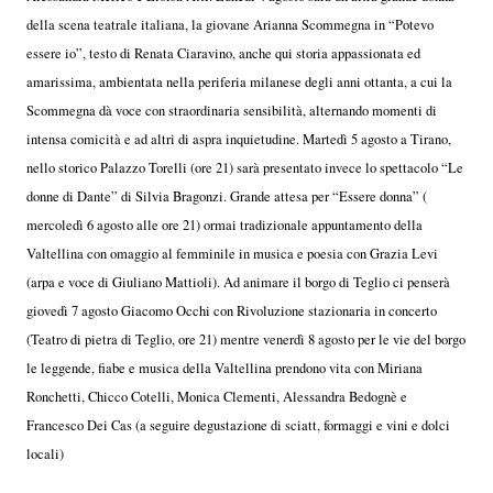
della scena teatrale italiana, la giovane Arianna Scommegna in “Potevo
essere io”, testo di Renata Ciaravino, anche qui storia appassionata ed
amarissima, ambientata nella periferia milanese degli anni ottanta, a cui la
Scommegna dà voce con straordinaria sensibilità, alternando momenti di
intensa comicità e ad altri di aspra inquietudine. Martedì 5 agosto a Tirano,
nello storico Palazzo Torelli (ore 21) sarà presentato invece lo spettacolo “Le
donne di Dante” di Silvia Bragonzi. Grande attesa per “Essere donna” (
mercoledì 6 agosto alle ore 21) ormai tradizionale appuntamento della
Valtellina con omaggio al femminile in musica e poesia con Grazia Levi
(arpa e voce di Giuliano Mattioli). Ad animare il borgo di Teglio ci penserà
giovedì 7 agosto Giacomo Occhi con Rivoluzione stazionaria in concerto
(Teatro di pietra di Teglio, ore 21) mentre venerdì 8 agosto per le vie del borgo
le leggende, fiabe e musica della Valtellina prendono vita con Miriana
Ronchetti, Chicco Cotelli, Monica Clementi, Alessandra Bedognè e
Francesco Dei Cas (a seguire degustazione di sciatt, formaggi e vini e dolci
locali)