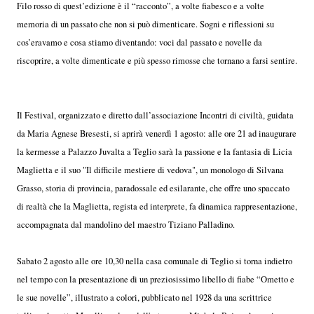
Filo rosso di quest’edizione è il “racconto”, a volte fiabesco e a volte
memoria di un passato che non si può dimenticare. Sogni e riflessioni su
cos’eravamo e cosa stiamo diventando: voci dal passato e novelle da
riscoprire, a volte dimenticate e più spesso rimosse che tornano a farsi sentire.
Il Festival, organizzato e diretto dall’associazione Incontri di civiltà, guidata
da Maria Agnese Bresesti, si aprirà venerdì 1 agosto: alle ore 21 ad inaugurare
la kermesse a Palazzo Juvalta a Teglio sarà la passione e la fantasia di Licia
Maglietta e il suo "Il difficile mestiere di vedova", un monologo di Silvana
Grasso, storia di provincia, paradossale ed esilarante, che offre uno spaccato
di realtà che la Maglietta, regista ed interprete, fa dinamica rappresentazione,
accompagnata dal mandolino del maestro Tiziano Palladino.
Sabato 2 agosto alle ore 10,30 nella casa comunale di Teglio si torna indietro
nel tempo con la presentazione di un preziosissimo libello di fiabe “Ometto e
le sue novelle”, illustrato a colori, pubblicato nel 1928 da una scrittrice