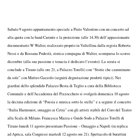
Sabato 9 agosto appuntamento speciale a Prato Valentino con un concerto ad
alta quota con la band Caronte e la proiezione (alle 14.30) dell’appassionante
documentario W Walter, realizzato proprio in Valtellina dalla regista Roberta
Nessi e da Rossana Podestà, storica compagna di Walter, scomparsa lo scorso
dicembre (alla sua passione e tenacia è dedicato l’evento). La serata si
conclude a Tirano (alle ore 21, a Palazzo Torelli) con “Storie che camminano
da sole” con Matteo Gazzolo (seguirà degustazione prodotti tipici). Nei
giardini dello splendido Palazzo Besta di Teglio a cura della Biblioteca
Comunale e dell’Accademia del Pizzocchero si svolgerà domenica 10 agosto
la decima edizione di “Poesia e musica sotto le stelle” e a seguire il concerto
“Italia Harmonist, omaggio ai Cetra” con gli artisti stabili del Coro del Teatro
alla Scala di Milano. Francesca Mazza e Guido Sodo a Palazzo Torelli di
Tirano lunedì 11 agosto presentano Passione – Omaggio a Napoli (in replica
ad Aprica, sala Congressi martedì 12 agosto ore 21). Spettacolo di burattini