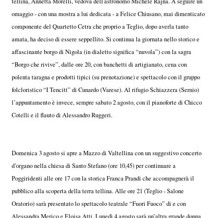
tellina, Annetta Morelli, vedova dell'astronomo Michele Rajna. A seguire un
omaggio - con una mostra a lui dedicata - a Felice Chiusano, mai dimenticato
componente del Quartetto Cetra che proprio a Teglio, dopo averla tanto
amata, ha deciso di essere seppellito. Si continua la giornata nello storico e
affascinante borgo di Nigola (in dialetto significa “nuvola”) con la sagra
“Borgo che rivive”, dalle ore 20, con banchetti di artigianato, cena con
polenta taragna e prodotti tipici (su prenotazione) e spettacolo con il gruppo
folcloristico “I Tencitt” di Cunardo (Varese). Al rifugio Schiazzera (Sernio)
l’appuntamento è invece, sempre sabato 2 agosto, con il pianoforte di Chicco
Cotelli e il flauto di Alessandro Ruggeri.
Domenica 3 agosto si apre a Mazzo di Valtellina con un suggestivo concerto
d’organo nella chiesa di Santo Stefano (ore 10,45) per continuare a
Poggiridenti alle ore 17 con la storica Franca Prandi che accompagnerà il
pubblico alla scoperta della terra tellina. Alle ore 21 (Teglio - Salone
Oratorio) sarà presentato lo spettacolo teatrale “Fuori Fuoco” di e con
Alessandra Merico e Eloisa Atti. Lunedì 4 agosto sarà un’altra grande donna