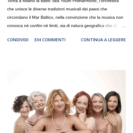
Torna a Milano la Baltic Sea Youth Philharmonic, l'orchestra
che unisce le diverse tradizioni musicali dei paesi che
circondano il Mar Baltico, nella convinzione che la musica non
conosca né confini né limiti, sia di natura geografica che di
genere. Il tour, realizzato grazie al sostegno di Saipem,
CONDIVIDI
334 COMMENTI
CONTINUA A LEGGERE
debutterà il 10 settembre a Heiden, in Germania, e toccherà, in
dieci giorni, nove differenti città in Svizzera, Italia, Danimarca e
Polonia. In Italia la Baltic Sea Youth Philharmonic sarà a Milano
il 14 settembre nel suggestivo contesto della Basilica di Santa
Maria delle Grazie, ospite dell’Associazione Musicale ArteViva,
e a Verona il 15 settembre al Teatro Filarmonico per il festival
“Settembre dell’Accademia” dove si esibirà per il secondo anno
consecutivo. Il pubblico milanese avrà il piacere di applaudire i
giovani artisti della Baltic Sea Youth Philharmonic per la quarta
volta. L’orchestra, fondata nel 2008 da Kristjan Järvi (affiancato
da un prestigioso consiglio di consulent...