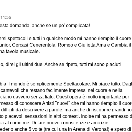
 11:56
uesta domanda, anche se un po' complicata!
ersi spettacoli e tutti in qualche modo mi hanno riempito il cuore
unior, Cercasi Cenerentola, Romeo e Giulietta Ama e Cambia il
a favola musicale.
direi gli ultimi due. Anche se ripeto, tutti mi sono piaciuti
a il mondo è semplicemente Spettacolare. Mi piace tutto. Dagl
 incantevoli che restano facilmente impressi nel cuore e nella
sciano davvero senza fiato. Quest'opera è molto importante per
esso di conoscere Artisti "nuovi" che mi hanno riempito il cuor
difficili da descrivere a parole, ma anche di riscoprire grandi n
o piacevoli sensazioni in altri contesti. Inoltre mi ha permesso d
sical come me. Di fare nuove conoscenze e amicizie.
derlo anche 5 volte (tra cui una in Arena di Verona!) e spero di