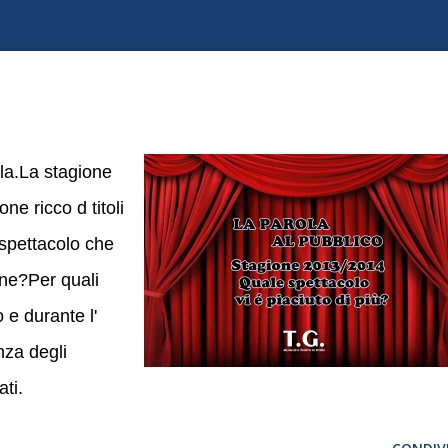
ola.La stagione
ne ricco d titoli
o spettacolo che
one?Per quali
 e durante l'
nza degli
ati.