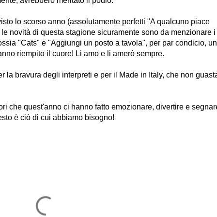
ente, avrebbero meritato il podio.
isto lo scorso anno (assolutamente perfetti "A qualcuno piace
ra le novità di questa stagione sicuramente sono da menzionare i
ossia "Cats" e "Aggiungi un posto a tavola", per par condicio, u
 hanno riempito il cuore! Li amo e li amerò sempre.
er la bravura degli interpreti e per il Made in Italy, che non guast
attori che quest'anno ci hanno fatto emozionare, divertire e segnar
sto è ciò di cui abbiamo bisogno!