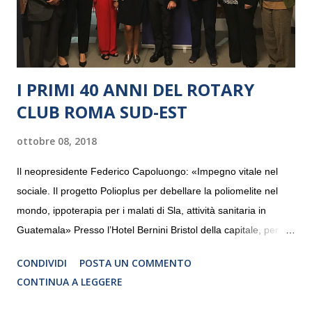
I PRIMI 40 ANNI DEL ROTARY
CLUB ROMA SUD-EST
ottobre 08, 2018
Il neopresidente Federico Capoluongo: «Impegno vitale nel
sociale. Il progetto Polioplus per debellare la poliomelite nel
mondo, ippoterapia per i malati di Sla, attività sanitaria in
Guatemala» Presso l’Hotel Bernini Bristol della capitale, per la
prima volta, sono stati presentati alla stampa i progetti in
CONDIVIDI
POSTA UN COMMENTO
programmazione del Rotary Club Roma Sud-Est che festeggia
CONTINUA A LEGGERE
i quaranta anni di attività. Un’occasione per raccontare al
mondo esterno i valori in cui il Club crede fermamente e che