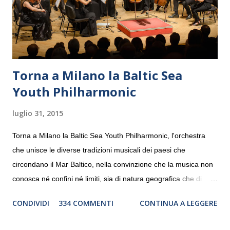
Torna a Milano la Baltic Sea
Youth Philharmonic
luglio 31, 2015
Torna a Milano la Baltic Sea Youth Philharmonic, l'orchestra
che unisce le diverse tradizioni musicali dei paesi che
circondano il Mar Baltico, nella convinzione che la musica non
conosca né confini né limiti, sia di natura geografica che di
genere. Il tour, realizzato grazie al sostegno di Saipem,
CONDIVIDI
334 COMMENTI
CONTINUA A LEGGERE
debutterà il 10 settembre a Heiden, in Germania, e toccherà, in
dieci giorni, nove differenti città in Svizzera, Italia, Danimarca e