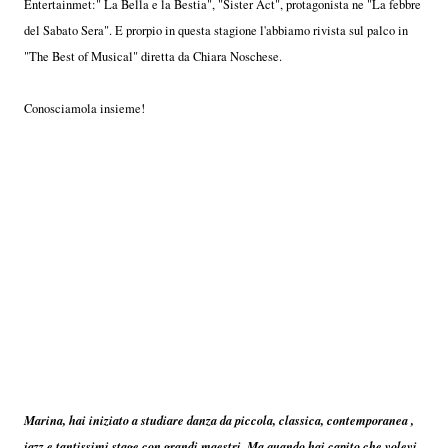
Entertainmet:" La Bella e la Bestia", "Sister Act", protagonista ne "La febbre
del Sabato Sera". E prorpio in questa stagione l'abbiamo rivista sul palco in
"The Best of Musical" diretta da Chiara Noschese.
Conosciamola insieme!
Marina, hai iniziato a studiare danza da piccola, classica, contemporanea ,
jazz e tantissimi stage con grandi maestri. Ma quando hai capito che volevi