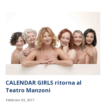
Polonia. In Italia la Baltic Sea Youth Philharmonic sarà a Milano
il 14 settembre nel suggestivo contesto della Basilica di Santa
Maria delle Grazie, ospite dell’Associazione Musicale ArteViva,
e a Verona il 15 settembre al Teatro Filarmonico per il festival
“Settembre dell’Accademia” dove si esibirà per il secondo anno
consecutivo. Il pubblico milanese avrà il piacere di applaudire i
giovani artisti della Baltic Sea Youth Philharmonic per la quarta
volta. L’orchestra, fondata nel 2008 da Kristjan Järvi (affiancato
da un prestigioso consiglio di consulent...
CALENDAR GIRLS ritorna al
Teatro Manzoni
febbraio 03, 2017