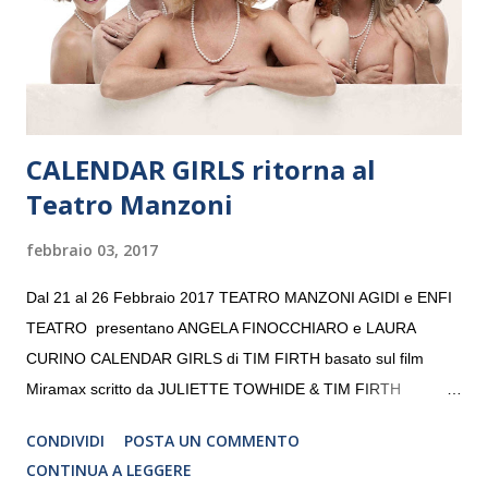
volta. L’orchestra, fondata nel 2008 da Kristjan Järvi (affiancato
da un prestigioso consiglio di consulent...
CALENDAR GIRLS ritorna al
Teatro Manzoni
febbraio 03, 2017
Dal 21 al 26 Febbraio 2017 TEATRO MANZONI AGIDI e ENFI
TEATRO presentano ANGELA FINOCCHIARO e LAURA
CURINO CALENDAR GIRLS di TIM FIRTH basato sul film
Miramax scritto da JULIETTE TOWHIDE & TIM FIRTH
Traduzione e adattamento STEFANIA BERTOLA Regia
CONDIVIDI
POSTA UN COMMENTO
CRISTINA PEZZOLI
CONTINUA A LEGGERE