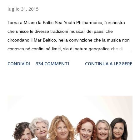
luglio 31, 2015
Torna a Milano la Baltic Sea Youth Philharmonic, l'orchestra
che unisce le diverse tradizioni musicali dei paesi che
circondano il Mar Baltico, nella convinzione che la musica non
conosca né confini né limiti, sia di natura geografica che di
genere. Il tour, realizzato grazie al sostegno di Saipem,
CONDIVIDI
334 COMMENTI
CONTINUA A LEGGERE
debutterà il 10 settembre a Heiden, in Germania, e toccherà, in
dieci giorni, nove differenti città in Svizzera, Italia, Danimarca e
Polonia. In Italia la Baltic Sea Youth Philharmonic sarà a Milano
il 14 settembre nel suggestivo contesto della Basilica di Santa
Maria delle Grazie, ospite dell’Associazione Musicale ArteViva,
e a Verona il 15 settembre al Teatro Filarmonico per il festival
“Settembre dell’Accademia” dove si esibirà per il secondo anno
consecutivo. Il pubblico milanese avrà il piacere di applaudire i
giovani artisti della Baltic Sea Youth Philharmonic per la quarta