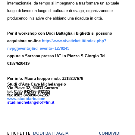
internazionale, da tempo si impegnano a trasformare un abituale
luogo di lavoro in luogo di cultura e di svago, organizzando e
producendo iniziative che abbiano una ricaduta in città.
Per il workshop con Dodi Battaglia i biglietti si possono
acquistare on-line
http://www.vivaticket.it/index.php?
nvpg[evento]&id_evento=1278245
oppure a Sarzana presso
IAT in Piazza S.Giorgio Tel.
0187/620419
Per info: Maura Isoppo mob. 3318237678
Studi d’Arte Cave Michelangelo
Via Piave 32, 54033 Carrara
tel. 0585 842496-842192
fax 0585 845090-842957
www.studidarte.com
studimichelangelo@tin.it
ETICHETTE:
DODI BATTAGLIA
CONDIVIDI