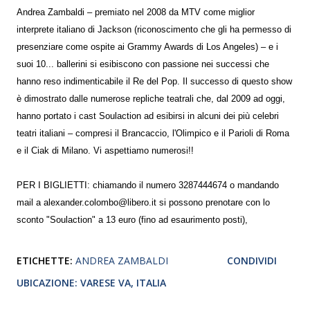
Andrea Zambaldi – premiato nel 2008 da MTV come miglior
interprete italiano di Jackson (riconoscimento che gli ha permesso di
presenziare come ospite ai Grammy Awards di Los Angeles) – e i
suoi 10
...
ballerini si esibiscono con passione nei successi che
hanno reso indimenticabile il Re del Pop. Il successo di questo show
è dimostrato dalle numerose repliche teatrali che, dal 2009 ad oggi,
hanno portato i cast Soulaction ad esibirsi in alcuni dei più celebri
teatri italiani – compresi il Brancaccio, l'Olimpico e il Parioli di Roma
e il Ciak di Milano. Vi aspettiamo numerosi!!
PER I BIGLIETTI: chiamando il numero 3287444674 o mandando
mail a alexander.colombo@libero.i
t si possono prenotare con lo
sconto "Soulaction" a 13 euro (fino ad esaurimento posti),
ETICHETTE:
ANDREA ZAMBALDI
CONDIVIDI
UBICAZIONE:
VARESE VA, ITALIA