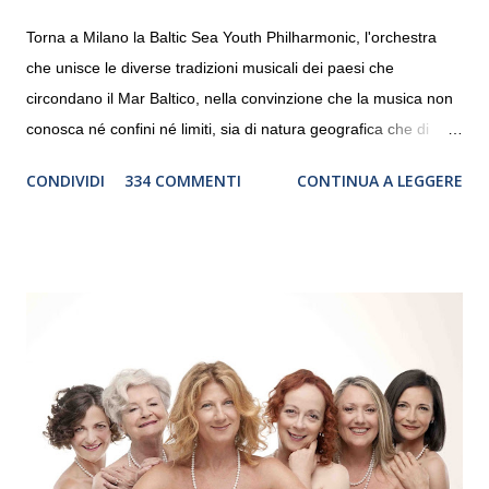
Torna a Milano la Baltic Sea Youth Philharmonic, l'orchestra
che unisce le diverse tradizioni musicali dei paesi che
circondano il Mar Baltico, nella convinzione che la musica non
conosca né confini né limiti, sia di natura geografica che di
genere. Il tour, realizzato grazie al sostegno di Saipem,
CONDIVIDI
334 COMMENTI
CONTINUA A LEGGERE
debutterà il 10 settembre a Heiden, in Germania, e toccherà, in
dieci giorni, nove differenti città in Svizzera, Italia, Danimarca e
Polonia. In Italia la Baltic Sea Youth Philharmonic sarà a Milano
il 14 settembre nel suggestivo contesto della Basilica di Santa
Maria delle Grazie, ospite dell’Associazione Musicale ArteViva,
e a Verona il 15 settembre al Teatro Filarmonico per il festival
“Settembre dell’Accademia” dove si esibirà per il secondo anno
consecutivo. Il pubblico milanese avrà il piacere di applaudire i
giovani artisti della Baltic Sea Youth Philharmonic per la quarta
volta. L’orchestra, fondata nel 2008 da Kristjan Järvi (affiancato