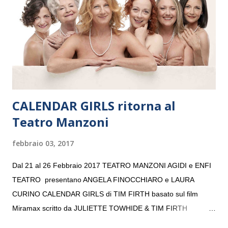
consecutivo. Il pubblico milanese avrà il piacere di applaudire i
giovani artisti della Baltic Sea Youth Philharmonic per la quarta
volta. L’orchestra, fondata nel 2008 da Kristjan Järvi (affiancato
da un prestigioso consiglio di consulent...
CALENDAR GIRLS ritorna al
Teatro Manzoni
febbraio 03, 2017
Dal 21 al 26 Febbraio 2017 TEATRO MANZONI AGIDI e ENFI
TEATRO presentano ANGELA FINOCCHIARO e LAURA
CURINO CALENDAR GIRLS di TIM FIRTH basato sul film
Miramax scritto da JULIETTE TOWHIDE & TIM FIRTH
Traduzione e adattamento STEFANIA BERTOLA Regia