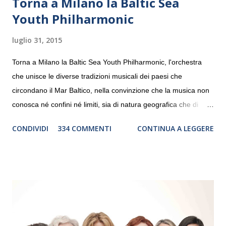
Torna a Milano la Baltic Sea
Youth Philharmonic
luglio 31, 2015
Torna a Milano la Baltic Sea Youth Philharmonic, l'orchestra
che unisce le diverse tradizioni musicali dei paesi che
circondano il Mar Baltico, nella convinzione che la musica non
conosca né confini né limiti, sia di natura geografica che di
genere. Il tour, realizzato grazie al sostegno di Saipem,
CONDIVIDI
334 COMMENTI
CONTINUA A LEGGERE
debutterà il 10 settembre a Heiden, in Germania, e toccherà, in
dieci giorni, nove differenti città in Svizzera, Italia, Danimarca e
Polonia. In Italia la Baltic Sea Youth Philharmonic sarà a Milano
il 14 settembre nel suggestivo contesto della Basilica di Santa
Maria delle Grazie, ospite dell’Associazione Musicale ArteViva,
e a Verona il 15 settembre al Teatro Filarmonico per il festival
“Settembre dell’Accademia” dove si esibirà per il secondo anno