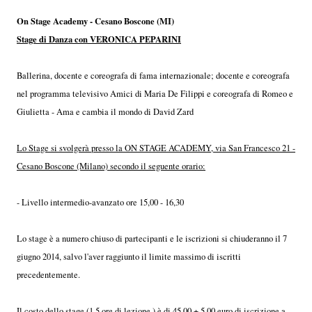
On Stage Academy - Cesano Boscone (MI)
Stage di Danza con VERONICA PEPARINI
Ballerina, docente e coreografa di fama internazionale; docente e coreografa
nel programma televisivo Amici di Maria De Filippi e coreografa di Romeo e
Giulietta - Ama e cambia il mondo di David Zard
Lo Stage si svolgerà presso la ON STAGE ACADEMY, via San Francesco 21 -
Cesano Boscone (Milano) secondo il seguente orario:
- Livello intermedio-avanzato ore 15,00 - 16,30
Lo stage è a numero chiuso di partecipanti e le iscrizioni si chiuderanno il 7
giugno 2014, salvo l'aver raggiunto il limite massimo di iscritti
precedentemente.
Il costo dello stage (1,5 ore di lezione ) è di 45,00 + 5,00 euro di iscrizione a