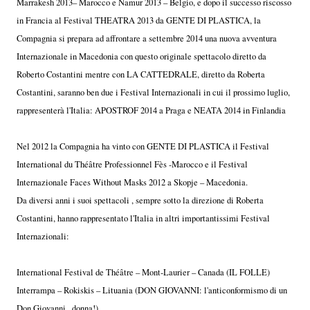
Marrakesh 2013– Marocco e Namur 2013 – Belgio, e dopo il successo riscosso
in Francia al Festival THEATRA 2013 da GENTE DI PLASTICA, la
Compagnia si prepara ad affrontare a settembre 2014 una nuova avventura
Internazionale in Macedonia con questo originale spettacolo diretto da
Roberto Costantini mentre con LA CATTEDRALE, diretto da Roberta
Costantini, saranno ben due i Festival Internazionali in cui il prossimo luglio,
rappresenterà l'Italia: APOSTROF 2014 a Praga e NEATA 2014 in Finlandia
Nel 2012 la Compagnia ha vinto con GENTE DI PLASTICA il Festival
International du Théâtre Professionnel Fès -Marocco e il Festival
Internazionale Faces Without Masks 2012 a Skopje – Macedonia.
Da diversi anni i suoi spettacoli , sempre sotto la direzione di Roberta
Costantini, hanno rappresentato l'Italia in altri importantissimi Festival
Internazionali:
International Festival de Théâtre – Mont-Laurier – Canada (IL FOLLE)
Interrampa – Rokiskis – Lituania (DON GIOVANNI: l'anticonformismo di un
Don Giovanni...donna!)