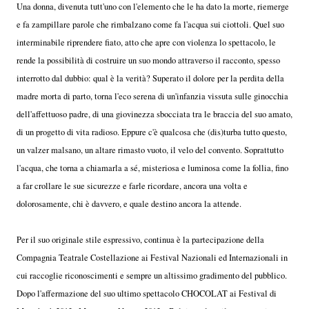
Una donna, divenuta tutt'uno con l'elemento che le ha dato la morte, riemerge
e fa zampillare parole che rimbalzano come fa l'acqua sui ciottoli. Quel suo
interminabile riprendere fiato, atto che apre con violenza lo spettacolo, le
rende la possibilità di costruire un suo mondo attraverso il racconto, spesso
interrotto dal dubbio: qual è la verità? Superato il dolore per la perdita della
madre morta di parto, torna l'eco serena di un'infanzia vissuta sulle ginocchia
dell'affettuoso padre, di una giovinezza sbocciata tra le braccia del suo amato,
di un progetto di vita radioso. Eppure c'è qualcosa che (dis)turba tutto questo,
un valzer malsano, un altare rimasto vuoto, il velo del convento. Soprattutto
l'acqua, che torna a chiamarla a sé, misteriosa e luminosa come la follia, fino
a far crollare le sue sicurezze e farle ricordare, ancora una volta e
dolorosamente, chi è davvero, e quale destino ancora la attende.
Per il suo originale stile espressivo, continua è la partecipazione della
Compagnia Teatrale Costellazione ai Festival Nazionali ed Internazionali in
cui raccoglie riconoscimenti e sempre un altissimo gradimento del pubblico.
Dopo l'affermazione del suo ultimo spettacolo CHOCOLAT ai Festival di