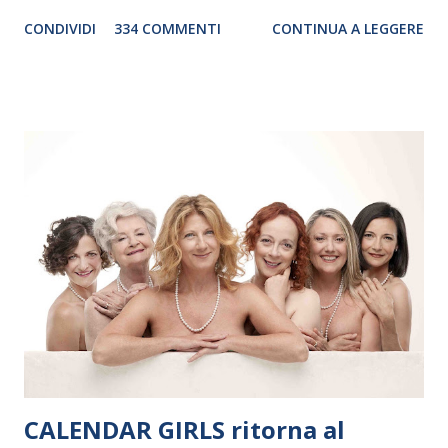
genere. Il tour, realizzato grazie al sostegno di Saipem,
CONDIVIDI
334 COMMENTI
CONTINUA A LEGGERE
debutterà il 10 settembre a Heiden, in Germania, e toccherà, in
dieci giorni, nove differenti città in Svizzera, Italia, Danimarca e
Polonia. In Italia la Baltic Sea Youth Philharmonic sarà a Milano
il 14 settembre nel suggestivo contesto della Basilica di Santa
Maria delle Grazie, ospite dell’Associazione Musicale ArteViva,
e a Verona il 15 settembre al Teatro Filarmonico per il festival
“Settembre dell’Accademia” dove si esibirà per il secondo anno
consecutivo. Il pubblico milanese avrà il piacere di applaudire i
giovani artisti della Baltic Sea Youth Philharmonic per la quarta
volta. L’orchestra, fondata nel 2008 da Kristjan Järvi (affiancato
da un prestigioso consiglio di consulent...
CALENDAR GIRLS ritorna al