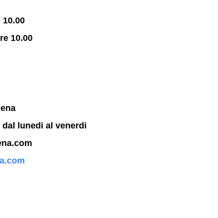
 10.00
re 10.00
dena
 dal lunedi al venerdi
ena.com
a.com