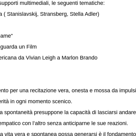
upporti multimediali, le seguenti tematiche:
 ( Stanislavskij, Stransberg, Stella Adler)
 game”
 guarda un Film
mericana da Vivian Leigh a Marlon Brando
ento per una recitazione vera, onesta e mossa da impuls
erità in ogni momento scenico.
la spontaneità presuppone la capacità di lasciarsi andare
mpatico con l’altro senza anticiparne le sue reazioni.
ta vita vera e spontanea possa generarsi è il fondamento