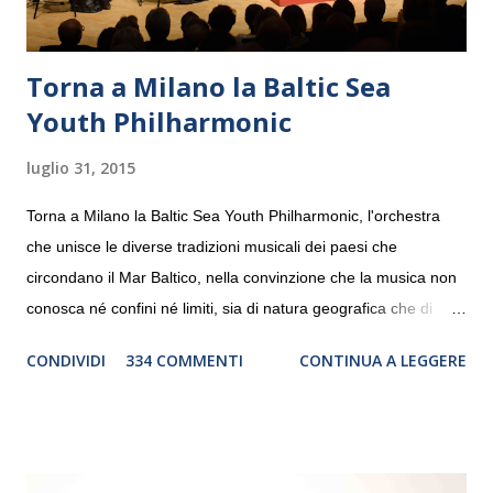
Torna a Milano la Baltic Sea
Youth Philharmonic
luglio 31, 2015
Torna a Milano la Baltic Sea Youth Philharmonic, l'orchestra
che unisce le diverse tradizioni musicali dei paesi che
circondano il Mar Baltico, nella convinzione che la musica non
conosca né confini né limiti, sia di natura geografica che di
genere. Il tour, realizzato grazie al sostegno di Saipem,
CONDIVIDI
334 COMMENTI
CONTINUA A LEGGERE
debutterà il 10 settembre a Heiden, in Germania, e toccherà, in
dieci giorni, nove differenti città in Svizzera, Italia, Danimarca e
Polonia. In Italia la Baltic Sea Youth Philharmonic sarà a Milano
il 14 settembre nel suggestivo contesto della Basilica di Santa
Maria delle Grazie, ospite dell’Associazione Musicale ArteViva,