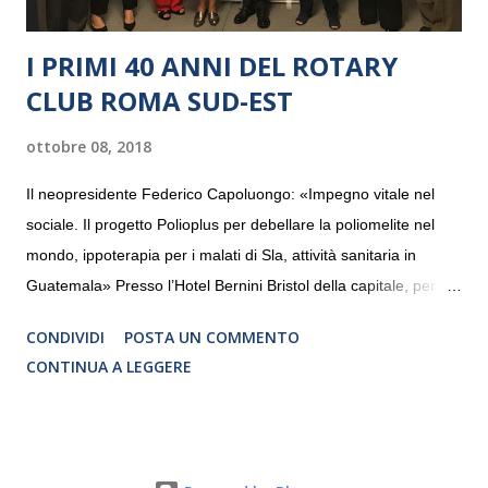
I PRIMI 40 ANNI DEL ROTARY
CLUB ROMA SUD-EST
ottobre 08, 2018
Il neopresidente Federico Capoluongo: «Impegno vitale nel
sociale. Il progetto Polioplus per debellare la poliomelite nel
mondo, ippoterapia per i malati di Sla, attività sanitaria in
Guatemala» Presso l’Hotel Bernini Bristol della capitale, per la
prima volta, sono stati presentati alla stampa i progetti in
CONDIVIDI
POSTA UN COMMENTO
programmazione del Rotary Club Roma Sud-Est che festeggia
CONTINUA A LEGGERE
i quaranta anni di attività. Un’occasione per raccontare al
mondo esterno i valori in cui il Club crede fermamente e che
muovono le azioni dei soci che lo compongono. Infatti le attività
che svolge il Rotary sono principalmente di volontariato e