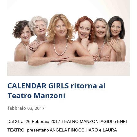
e a Verona il 15 settembre al Teatro Filarmonico per il festival
“Settembre dell’Accademia” dove si esibirà per il secondo anno
consecutivo. Il pubblico milanese avrà il piacere di applaudire i
giovani artisti della Baltic Sea Youth Philharmonic per la quarta
volta. L’orchestra, fondata nel 2008 da Kristjan Järvi (affiancato
da un prestigioso consiglio di consulent...
CALENDAR GIRLS ritorna al
Teatro Manzoni
febbraio 03, 2017
Dal 21 al 26 Febbraio 2017 TEATRO MANZONI AGIDI e ENFI
TEATRO presentano ANGELA FINOCCHIARO e LAURA