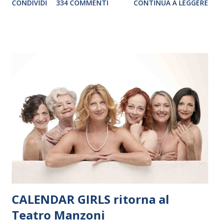
CONDIVIDI
334 COMMENTI
CONTINUA A LEGGERE
debutterà il 10 settembre a Heiden, in Germania, e toccherà, in
dieci giorni, nove differenti città in Svizzera, Italia, Danimarca e
Polonia. In Italia la Baltic Sea Youth Philharmonic sarà a Milano
il 14 settembre nel suggestivo contesto della Basilica di Santa
Maria delle Grazie, ospite dell’Associazione Musicale ArteViva,
e a Verona il 15 settembre al Teatro Filarmonico per il festival
“Settembre dell’Accademia” dove si esibirà per il secondo anno
consecutivo. Il pubblico milanese avrà il piacere di applaudire i
giovani artisti della Baltic Sea Youth Philharmonic per la quarta
volta. L’orchestra, fondata nel 2008 da Kristjan Järvi (affiancato
da un prestigioso consiglio di consulent...
CALENDAR GIRLS ritorna al
Teatro Manzoni