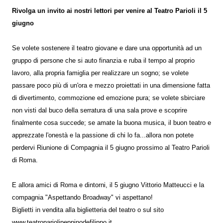
Rivolga un invito ai nostri lettori per venire al Teatro Parioli il 5
giugno
Se volete sostenere il teatro giovane e dare una opportunità ad un
gruppo di persone che si auto finanzia e ruba il tempo al proprio
lavoro, alla propria famiglia per realizzare un sogno; se volete
passare poco più di un'ora e mezzo proiettati in una dimensione fatta
di divertimento, commozione ed emozione pura; se volete sbirciare
non visti dal buco della serratura di una sala prove e scoprire
finalmente cosa succede; se amate la buona musica, il buon teatro e
apprezzate l'onestà e la passione di chi lo fa...allora non potete
perdervi Riunione di Compagnia il 5 giugno prossimo al Teatro Parioli
di Roma.
E allora amici di Roma e dintorni, il 5 giugno Vittorio Matteucci e la
compagnia "Aspettando Broadway" vi aspettano!
Biglietti in vendita alla biglietteria del teatro o sul sito
www.teatropariolipeppinodefilippo.it