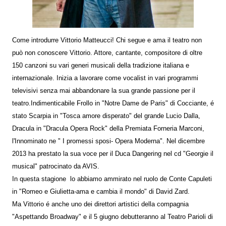
Come introdurre Vittorio Matteucci! Chi segue e ama il teatro non
può non conoscere Vittorio. Attore, cantante, compositore di oltre
150 canzoni su vari generi musicali della tradizione italiana e
internazionale. Inizia a lavorare come vocalist in vari programmi
televisivi senza mai abbandonare la sua grande passione per il
teatro.Indimenticabile Frollo in "Notre Dame de Paris" di Cocciante, é
stato Scarpia in "Tosca amore disperato" del grande Lucio Dalla,
Dracula in "Dracula Opera Rock" della Premiata Forneria Marconi,
l'Innominato ne " I promessi sposi- Opera Moderna". Nel dicembre
2013 ha prestato la sua voce per il Duca Dangering nel cd "Georgie il
musical" patrocinato da AVIS.
In questa stagione lo abbiamo ammirato nel ruolo de Conte Capuleti
in "Romeo e Giulietta-ama e cambia il mondo" di David Zard.
Ma Vittorio é anche uno dei direttori artistici della compagnia
"Aspettando Broadway" e il 5 giugno debutteranno al Teatro Parioli di