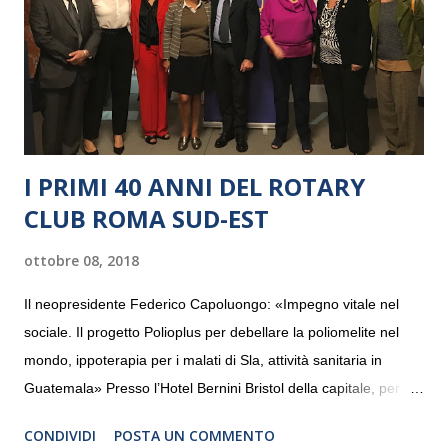
I PRIMI 40 ANNI DEL ROTARY
CLUB ROMA SUD-EST
ottobre 08, 2018
Il neopresidente Federico Capoluongo: «Impegno vitale nel
sociale. Il progetto Polioplus per debellare la poliomelite nel
mondo, ippoterapia per i malati di Sla, attività sanitaria in
Guatemala» Presso l’Hotel Bernini Bristol della capitale, per la
prima volta, sono stati presentati alla stampa i progetti in
CONDIVIDI
POSTA UN COMMENTO
programmazione del Rotary Club Roma Sud-Est che festeggia