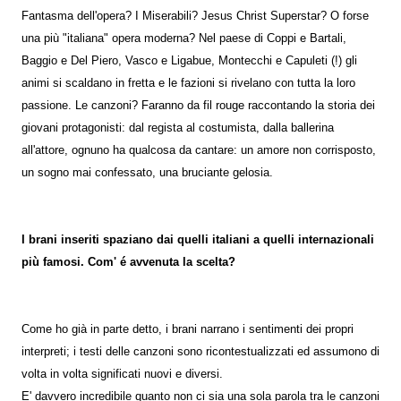
Fantasma dell'opera? I Miserabili? Jesus Christ Superstar? O forse
una più "italiana" opera moderna? Nel paese di Coppi e Bartali,
Baggio e Del Piero, Vasco e Ligabue, Montecchi e Capuleti (!) gli
animi si scaldano in fretta e le fazioni si rivelano con tutta la loro
passione. Le canzoni? Faranno da fil rouge raccontando la storia dei
giovani protagonisti: dal regista al costumista, dalla ballerina
all'attore, ognuno ha qualcosa da cantare: un amore non corrisposto,
un sogno mai confessato, una bruciante gelosia.
I brani inseriti spaziano dai quelli italiani a quelli internazionali
più famosi. Com' é avvenuta la scelta?
Come ho già in parte detto, i brani narrano i sentimenti dei propri
interpreti; i testi delle canzoni sono ricontestualizzati ed assumono di
volta in volta significati nuovi e diversi.
E' davvero incredibile quanto non ci sia una sola parola tra le canzoni