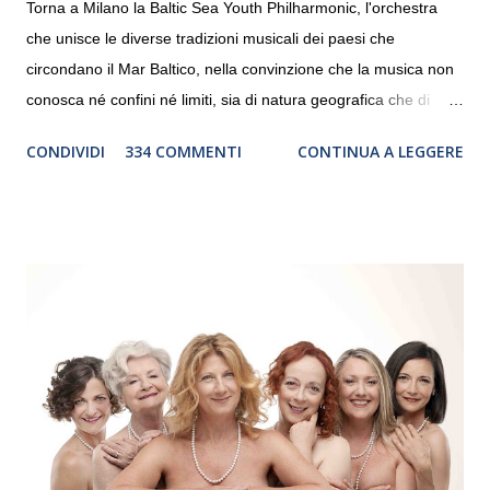
Torna a Milano la Baltic Sea Youth Philharmonic, l'orchestra
che unisce le diverse tradizioni musicali dei paesi che
circondano il Mar Baltico, nella convinzione che la musica non
conosca né confini né limiti, sia di natura geografica che di
genere. Il tour, realizzato grazie al sostegno di Saipem,
CONDIVIDI
334 COMMENTI
CONTINUA A LEGGERE
debutterà il 10 settembre a Heiden, in Germania, e toccherà, in
dieci giorni, nove differenti città in Svizzera, Italia, Danimarca e
Polonia. In Italia la Baltic Sea Youth Philharmonic sarà a Milano
il 14 settembre nel suggestivo contesto della Basilica di Santa
Maria delle Grazie, ospite dell’Associazione Musicale ArteViva,
e a Verona il 15 settembre al Teatro Filarmonico per il festival
“Settembre dell’Accademia” dove si esibirà per il secondo anno
consecutivo. Il pubblico milanese avrà il piacere di applaudire i
giovani artisti della Baltic Sea Youth Philharmonic per la quarta
volta. L’orchestra, fondata nel 2008 da Kristjan Järvi (affiancato
da un prestigioso consiglio di consulent...