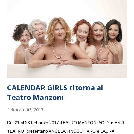
Maria delle Grazie, ospite dell’Associazione Musicale ArteViva,
e a Verona il 15 settembre al Teatro Filarmonico per il festival
“Settembre dell’Accademia” dove si esibirà per il secondo anno
consecutivo. Il pubblico milanese avrà il piacere di applaudire i
giovani artisti della Baltic Sea Youth Philharmonic per la quarta
volta. L’orchestra, fondata nel 2008 da Kristjan Järvi (affiancato
da un prestigioso consiglio di consulent...
CALENDAR GIRLS ritorna al
Teatro Manzoni
febbraio 03, 2017
Dal 21 al 26 Febbraio 2017 TEATRO MANZONI AGIDI e ENFI
TEATRO presentano ANGELA FINOCCHIARO e LAURA