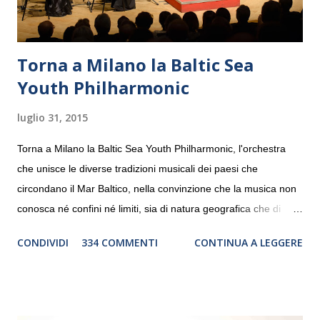
Torna a Milano la Baltic Sea
Youth Philharmonic
luglio 31, 2015
Torna a Milano la Baltic Sea Youth Philharmonic, l'orchestra
che unisce le diverse tradizioni musicali dei paesi che
circondano il Mar Baltico, nella convinzione che la musica non
conosca né confini né limiti, sia di natura geografica che di
genere. Il tour, realizzato grazie al sostegno di Saipem,
CONDIVIDI
334 COMMENTI
CONTINUA A LEGGERE
debutterà il 10 settembre a Heiden, in Germania, e toccherà, in
dieci giorni, nove differenti città in Svizzera, Italia, Danimarca e
Polonia. In Italia la Baltic Sea Youth Philharmonic sarà a Milano
il 14 settembre nel suggestivo contesto della Basilica di Santa