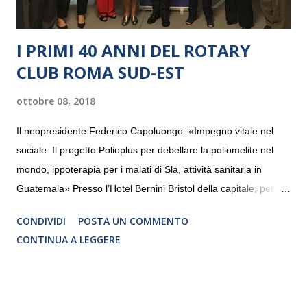
I PRIMI 40 ANNI DEL ROTARY
CLUB ROMA SUD-EST
ottobre 08, 2018
Il neopresidente Federico Capoluongo: «Impegno vitale nel
sociale. Il progetto Polioplus per debellare la poliomelite nel
mondo, ippoterapia per i malati di Sla, attività sanitaria in
Guatemala» Presso l’Hotel Bernini Bristol della capitale, per la
prima volta, sono stati presentati alla stampa i progetti in
CONDIVIDI
POSTA UN COMMENTO
programmazione del Rotary Club Roma Sud-Est che festeggia
CONTINUA A LEGGERE
i quaranta anni di attività. Un’occasione per raccontare al
mondo esterno i valori in cui il Club crede fermamente e che
muovono le azioni dei soci che lo compongono. Infatti le attività
che svolge il Rotary sono principalmente di volontariato e