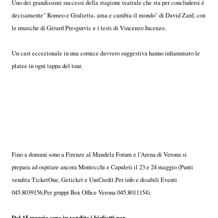
Uno dei grandissimi successi della stagione teatrale che sta per concludersi é
decisamente" Romeo e Giulietta- ama e cambia il mondo" di David Zard, con
le musiche di Gérard Presgurvic e i testi di Vincenzo Incenzo.
Un cast eccezionale in una cornice davvero suggestiva hanno infiammato le
platee in ogni tappa del tour.
Fino a domani sono a Firenze al Mandela Forum e l'Arena di Verona si
prepara ad ospitare ancora Montecchi e Capuleti il 23 e 24 maggio (Punti
vendita TicketOne, Geticket e UniCredit.Per info e disabili Eventi
045.8039156.Per gruppi Box Office Verona 045.8011154).
Dal 15 maggio sono in vendita i biglietti per