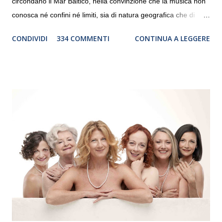
circondano il Mar Baltico, nella convinzione che la musica non
conosca né confini né limiti, sia di natura geografica che di
genere. Il tour, realizzato grazie al sostegno di Saipem,
CONDIVIDI
334 COMMENTI
CONTINUA A LEGGERE
debutterà il 10 settembre a Heiden, in Germania, e toccherà, in
dieci giorni, nove differenti città in Svizzera, Italia, Danimarca e
Polonia. In Italia la Baltic Sea Youth Philharmonic sarà a Milano
il 14 settembre nel suggestivo contesto della Basilica di Santa
Maria delle Grazie, ospite dell’Associazione Musicale ArteViva,
e a Verona il 15 settembre al Teatro Filarmonico per il festival
“Settembre dell’Accademia” dove si esibirà per il secondo anno
consecutivo. Il pubblico milanese avrà il piacere di applaudire i
giovani artisti della Baltic Sea Youth Philharmonic per la quarta
volta. L’orchestra, fondata nel 2008 da Kristjan Järvi (affiancato
da un prestigioso consiglio di consulent...