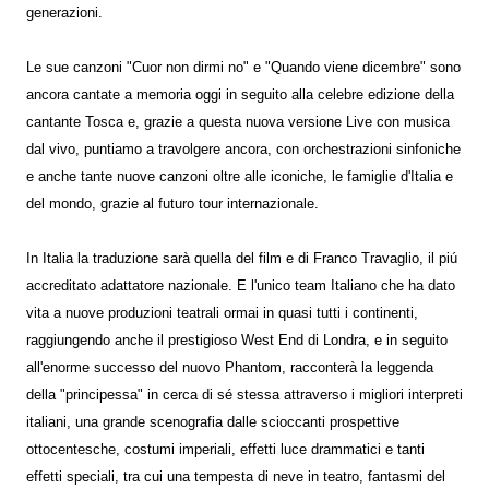
generazioni.
Le sue canzoni "Cuor non dirmi no" e "Quando viene dicembre" sono
ancora cantate a memoria oggi in seguito alla celebre edizione della
cantante Tosca e, grazie a questa nuova versione Live con musica
dal vivo, puntiamo a travolgere ancora, con orchestrazioni sinfoniche
e anche tante nuove canzoni oltre alle iconiche, le famiglie d'Italia e
del mondo, grazie al futuro tour internazionale.
In Italia la traduzione sarà quella del film e di Franco Travaglio, il piú
accreditato adattatore nazionale. E l'unico team Italiano che ha dato
vita a nuove produzioni teatrali ormai in quasi tutti i continenti,
raggiungendo anche il prestigioso West End di Londra, e in seguito
all'enorme successo del nuovo Phantom, racconterà la leggenda
della "principessa" in cerca di sé stessa attraverso i migliori interpreti
italiani, una grande scenografia dalle scioccanti prospettive
ottocentesche, costumi imperiali, effetti luce drammatici e tanti
effetti speciali, tra cui una tempesta di neve in teatro, fantasmi del