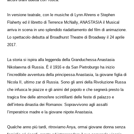
alcuni brani duetta con Tosca.
In versione teatrale, con le musiche di Lynn Ahrens e Stephen
Flaherty ed il libretto di Terrence McNally, ANASTASIA il Musical
arriva in scena in uno splendido riadattamento del film di animazione.
Lo spettacolo debutta al Broadhurst Theatre di Broadway il 24 aprile
2017.
La storia si ispira alla leggenda della Granduchessa Anastasia
Nikolaevna di Russia. È il 1916 e da San Pietroburgo ha inizio
l’incredibile avventura della principessa Anastasia, la giovane figlia di
Nicola II, ultimo zar di Russia. Sono gli anni della Rivoluzione Russa
che infuoca le piazze e gli animi del popolo e che segnerà presto la
tragica fine delle atmosfere scintillanti delle feste di palazzo e
dell’intera dinastia dei Romanov. Sopravvivono agli assalti
l’imperatrice madre e la giovane nipote Anastasia.
Qualche anno più tardi, ritroviamo Anya, ormai giovane donna senza