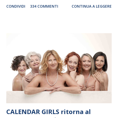
genere. Il tour, realizzato grazie al sostegno di Saipem,
CONDIVIDI
334 COMMENTI
CONTINUA A LEGGERE
debutterà il 10 settembre a Heiden, in Germania, e toccherà, in
dieci giorni, nove differenti città in Svizzera, Italia, Danimarca e
Polonia. In Italia la Baltic Sea Youth Philharmonic sarà a Milano
il 14 settembre nel suggestivo contesto della Basilica di Santa
Maria delle Grazie, ospite dell’Associazione Musicale ArteViva,
e a Verona il 15 settembre al Teatro Filarmonico per il festival
“Settembre dell’Accademia” dove si esibirà per il secondo anno
consecutivo. Il pubblico milanese avrà il piacere di applaudire i
giovani artisti della Baltic Sea Youth Philharmonic per la quarta
volta. L’orchestra, fondata nel 2008 da Kristjan Järvi (affiancato
da un prestigioso consiglio di consulent...
CALENDAR GIRLS ritorna al