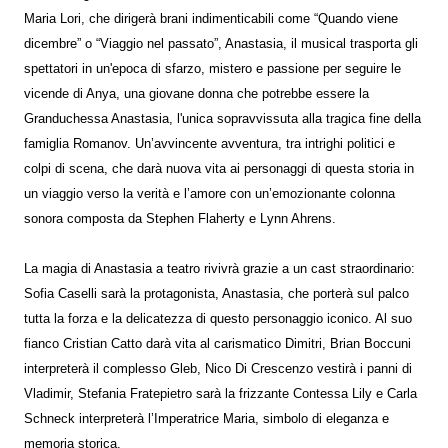
Maria Lori, che dirigerà brani indimenticabili come “Quando viene
dicembre” o “Viaggio nel passato”, Anastasia, il musical trasporta gli
spettatori in un'epoca di sfarzo, mistero e passione per seguire le
vicende di Anya, una giovane donna che potrebbe essere la
Granduchessa Anastasia, l'unica sopravvissuta alla tragica fine della
famiglia Romanov. Un’avvincente avventura, tra intrighi politici e
colpi di scena, che darà nuova vita ai personaggi di questa storia in
un viaggio verso la verità e l’amore con un’emozionante colonna
sonora composta da Stephen Flaherty e Lynn Ahrens.
La magia di Anastasia a teatro rivivrà grazie a un cast straordinario:
Sofia Caselli sarà la protagonista, Anastasia, che porterà sul palco
tutta la forza e la delicatezza di questo personaggio iconico. Al suo
fianco Cristian Catto darà vita al carismatico Dimitri, Brian Boccuni
interpreterà il complesso Gleb, Nico Di Crescenzo vestirà i panni di
Vladimir, Stefania Fratepietro sarà la frizzante Contessa Lily e Carla
Schneck interpreterà l’Imperatrice Maria, simbolo di eleganza e
memoria storica.