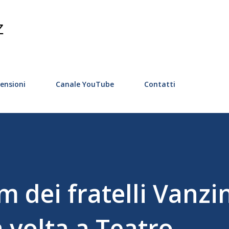
Passa ai contenuti principali
Z
ensioni
Canale YouTube
Contatti
lm dei fratelli Vanzi
 volta a Teatro