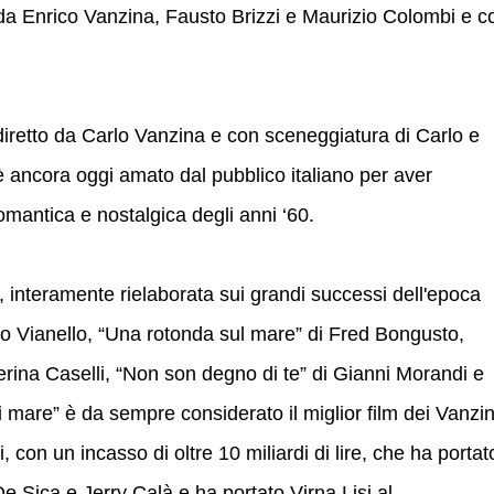
da Enrico Vanzina, Fausto Brizzi e Maurizio Colombi e c
 diretto da Carlo Vanzina e con sceneggiatura di Carlo e
 ancora oggi amato dal pubblico italiano per aver
omantica e nostalgica degli anni ‘60.
 interamente rielaborata sui grandi successi dell'epoca
 Vianello, “Una rotonda sul mare” di Fred Bongusto,
rina Caselli, “Non son degno di te” di Gianni Morandi e
 di mare” è da sempre considerato il miglior film dei Vanzi
 con un incasso di oltre 10 miliardi di lire, che ha portat
 De Sica e Jerry Calà e ha portato Virna Lisi al