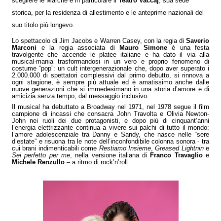
scegliere le Marche e in particolare il
Teatro Vaccaj
, sua sede
storica, per la residenza di allestimento e le anteprime nazionali del
suo titolo più longevo.
Lo spettacolo di Jim Jacobs e Warren Casey, con la regia di
Saverio
Marconi
e la regia associata di
Mauro Simone
è una festa
travolgente che accende le platee italiane e ha dato il via alla
musical-mania trasformandosi in un vero e proprio fenomeno di
costume “pop”: un cult intergenerazionale che, dopo aver superato i
2.000.000 di spettatori complessivi dal primo debutto, si rinnova a
ogni stagione, è sempre più attuale ed è amatissimo anche dalle
nuove generazioni che si immedesimano in una storia d’amore e di
amicizia senza tempo, dal messaggio inclusivo.
Il musical ha debuttato a Broadway nel 1971, nel 1978 segue il film
campione di incassi che consacra John Travolta e Olivia Newton-
John nei ruoli dei due protagonisti, e dopo più di cinquant’anni
l’energia elettrizzante continua a vivere sui palchi di tutto il mondo:
l’amore adolescenziale tra Danny e Sandy, che nasce nelle “sere
d’estate” e risuona tra le note dell’inconfondibile colonna sonora - tra
cui brani indimenticabili come
Restiamo Insieme
,
Greased Lightnin
e
Sei perfetto per me
, nella versione italiana di
Franco Travaglio
e
Michele Renzullo
– a ritmo di rock’n’roll.