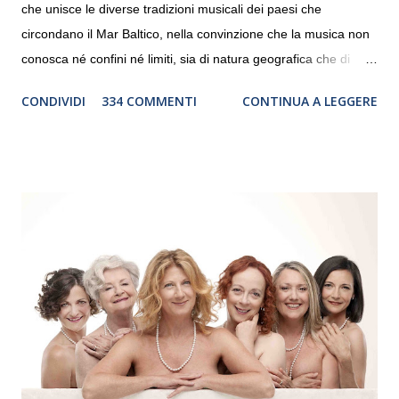
che unisce le diverse tradizioni musicali dei paesi che
circondano il Mar Baltico, nella convinzione che la musica non
conosca né confini né limiti, sia di natura geografica che di
genere. Il tour, realizzato grazie al sostegno di Saipem,
CONDIVIDI
334 COMMENTI
CONTINUA A LEGGERE
debutterà il 10 settembre a Heiden, in Germania, e toccherà, in
dieci giorni, nove differenti città in Svizzera, Italia, Danimarca e
Polonia. In Italia la Baltic Sea Youth Philharmonic sarà a Milano
il 14 settembre nel suggestivo contesto della Basilica di Santa
Maria delle Grazie, ospite dell’Associazione Musicale ArteViva,
e a Verona il 15 settembre al Teatro Filarmonico per il festival
“Settembre dell’Accademia” dove si esibirà per il secondo anno
consecutivo. Il pubblico milanese avrà il piacere di applaudire i
giovani artisti della Baltic Sea Youth Philharmonic per la quarta
volta. L’orchestra, fondata nel 2008 da Kristjan Järvi (affiancato
da un prestigioso consiglio di consulent...