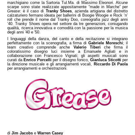
marchigiano come la Sartoria Tul.Ma. di Massimo Eleonori. Alcune
scarpe sono state realizzate appositamente “made in Marche” per
Grease
: è il caso di
Tranky Shoes
, azienda artigiana del distretto
calzaturiero fermano ideata per ballerini di Boogie Woogie e Rock ‘n’
roll che prende il nome dal Tranky Doo, coreografia jazz degli anni
’40. Tranky Shoes opera nel settore da tre generazioni, coniugando
qualità, ricerca innovativa e comodità con la passione per la musica
degli anni '40 e '50.
I linguaggi della danza, del canto e della recitazione si integrano
perfettamente con la scenografia, a firma di
Gabriele Moreschi
; il
team creativo comprende anche
Valerio Tiberi
che firma il
coloratissimo disegno luci insieme a Emanuele Agliati e in
collaborazione con Francesco Vignati; gli aspetti musicali sono
curati da
Enrico Porcelli
per il disegno fonico,
Gianluca Sticotti
per
la direzione musicale e gli arrangiamenti vocali,
Riccardo Di Paola
per arrangiamenti e orchestrazioni.
di
Jim Jacobs
e
Warren Casey