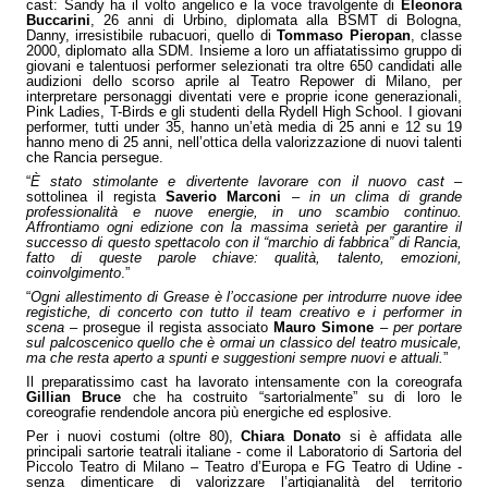
cast: Sandy ha il volto angelico e la voce travolgente di
Eleonora
Buccarini
, 26 anni di Urbino, diplomata alla BSMT di Bologna,
Danny, irresistibile rubacuori, quello di
Tommaso Pieropan
, classe
2000, diplomato alla SDM. Insieme a loro un affiatatissimo gruppo di
giovani e talentuosi performer selezionati tra oltre 650 candidati alle
audizioni dello scorso aprile al Teatro Repower di Milano, per
interpretare personaggi diventati vere e proprie icone generazionali,
Pink Ladies, T-Birds e gli studenti della Rydell High School. I giovani
performer, tutti under 35, hanno un’età media di 25 anni e 12 su 19
hanno meno di 25 anni, nell’ottica della valorizzazione di nuovi talenti
che Rancia persegue.
“
È stato stimolante e divertente lavorare con il nuovo cast
–
sottolinea il regista
Saverio Marconi
–
in un clima di grande
professionalità e nuove energie, in uno scambio continuo.
Affrontiamo ogni edizione con la massima serietà per garantire il
successo di questo spettacolo con il “marchio di fabbrica” di Rancia,
fatto di queste parole chiave: qualità, talento, emozioni,
coinvolgimento
.”
“
Ogni allestimento di Grease è l’occasione per introdurre nuove idee
registiche, di concerto con tutto il team creativo e i performer in
scena
– prosegue il regista associato
Mauro Simone
–
per portare
sul palcoscenico quello che è ormai un classico del teatro musicale,
ma che resta aperto a spunti e suggestioni sempre nuovi e attuali.
”
Il preparatissimo cast ha lavorato intensamente con la coreografa
Gillian Bruce
che ha costruito “sartorialmente” su di loro le
coreografie rendendole ancora più energiche ed esplosive.
Per i nuovi costumi (oltre 80),
Chiara Donato
si è affidata alle
principali sartorie teatrali italiane - come il Laboratorio di Sartoria del
Piccolo Teatro di Milano – Teatro d’Europa e FG Teatro di Udine -
senza dimenticare di valorizzare l’artigianalità del territorio