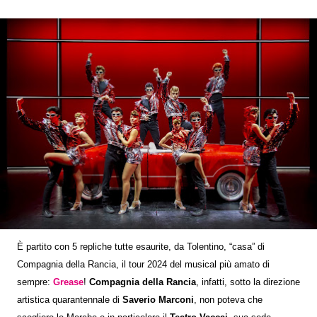
È partito con 5 repliche tutte esaurite, da Tolentino, “casa” di
Compagnia della Rancia, il tour 2024 del musical più amato di
sempre:
Grease
!
Compagnia della Rancia
, infatti, sotto la direzione
artistica quarantennale di
Saverio Marconi
, non poteva che