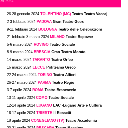
OR 2024
26-28 gennaio 2024
TOLENTINO (MC)
Teatro Teatro Vaccaj
2-3 febbraio 2024
PADOVA
Gran Teatro Geox
9-11 febbraio 2024
BOLOGNA
Teatro delle Celebrazioni
21 febbraio-3 marzo 2024
MILANO
Teatro Repower
5-6 marzo 2024
ROVIGO
Teatro Sociale
8-9 marzo 2024
BRESCIA
Gran Teatro Morato
14 marzo 2024
TARANTO
Teatro Orfeo
16 marzo 2024
LECCE
Politeama Greco
22-24 marzo 2024
TORINO
Teatro Alfieri
26-27 marzo 2024
PARMA
Teatro Regio
3-7 aprile 2024
ROMA
Teatro Brancaccio
10-11 aprile 2024
COMO
Teatro Sociale
12-14 aprile 2024
LUGANO
LAC -Lugano Arte e Cultura
16-17 aprile 2024
TRIESTE
Il Rossetti
18 aprile 2024
CONEGLIANO (TV)
Teatro Accademia