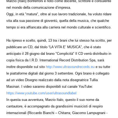
Marzio (Italo) Bonferroni è noto come docente, scrittore e consulente
nel mondo della comunicazione d’impresa.
Oggi, in età "matura", oltre al suo lavoro tradizionale, ha voluto ridare
vita alla sua passione di gioventù, quella della musica, che qualche
tempo si era affiancata alla carriera nel mondo culturale e scientifico.
Ha ripreso e scelto, quindi, 13 tra i brani che lui stesso ha scritto, per
pubblicare un CD, dal titolo “LA VITA E’ MUSICA”, che è stato
anticipato il 28 giugno dal brano "Complicità" Il CD verrà distribuito in
copia fisica da I.R.D. International Record Distribution Spa, sarà
inoltre disponibile sul sito
http://www.ultrasoundrecords.eu
e su tutte
le piattaforme digitali dal giorno 3 settembre. Ogni brano è collegato
ad un video Disegno realizzato dalla nota disegnatrice Tullia
Masinari. I video saranno disponibili sul canale YouTube:
https://www.youtube.com/user/ultrasoundlabel
In questa sua avventura, Marzio Italo, questo il suo nome da
cantautore, è accompagnato da grandissimi musicisti di respiro
internazionali (Riccardo Bianchi – Chitarra; Giacomo Lampugnani -