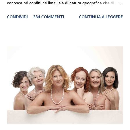
conosca né confini né limiti, sia di natura geografica che di
genere. Il tour, realizzato grazie al sostegno di Saipem,
CONDIVIDI
334 COMMENTI
CONTINUA A LEGGERE
debutterà il 10 settembre a Heiden, in Germania, e toccherà, in
dieci giorni, nove differenti città in Svizzera, Italia, Danimarca e
Polonia. In Italia la Baltic Sea Youth Philharmonic sarà a Milano
il 14 settembre nel suggestivo contesto della Basilica di Santa
Maria delle Grazie, ospite dell’Associazione Musicale ArteViva,
e a Verona il 15 settembre al Teatro Filarmonico per il festival
“Settembre dell’Accademia” dove si esibirà per il secondo anno
consecutivo. Il pubblico milanese avrà il piacere di applaudire i
giovani artisti della Baltic Sea Youth Philharmonic per la quarta
volta. L’orchestra, fondata nel 2008 da Kristjan Järvi (affiancato
da un prestigioso consiglio di consulent...