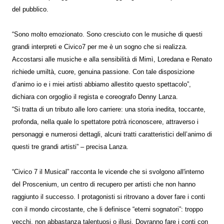
del pubblico.
“Sono molto emozionato. Sono cresciuto con le musiche di questi
grandi interpreti e Civico7 per me è un sogno che si realizza.
Accostarsi alle musiche e alla sensibilità di Mimì, Loredana e Renato
richiede umiltà, cuore, genuina passione. Con tale disposizione
d’animo io e i miei artisti abbiamo allestito questo spettacolo”,
dichiara con orgoglio il regista e coreografo Denny Lanza.
“Si tratta di un tributo alle loro carriere: una storia inedita, toccante,
profonda, nella quale lo spettatore potrà riconoscere, attraverso i
personaggi e numerosi dettagli, alcuni tratti caratteristici dell’animo di
questi tre grandi artisti” – precisa Lanza.
“Civico 7 il Musical” racconta le vicende che si svolgono all'interno
del Proscenium, un centro di recupero per artisti che non hanno
raggiunto il successo. I protagonisti si ritrovano a dover fare i conti
con il mondo circostante, che li definisce “eterni sognatori”: troppo
vecchi, non abbastanza talentuosi o illusi. Dovranno fare i conti con