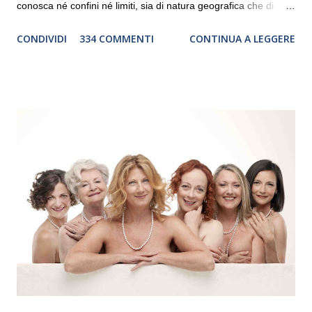
conosca né confini né limiti, sia di natura geografica che di
genere. Il tour, realizzato grazie al sostegno di Saipem,
CONDIVIDI
334 COMMENTI
CONTINUA A LEGGERE
debutterà il 10 settembre a Heiden, in Germania, e toccherà, in
dieci giorni, nove differenti città in Svizzera, Italia, Danimarca e
Polonia. In Italia la Baltic Sea Youth Philharmonic sarà a Milano
il 14 settembre nel suggestivo contesto della Basilica di Santa
Maria delle Grazie, ospite dell’Associazione Musicale ArteViva,
e a Verona il 15 settembre al Teatro Filarmonico per il festival
“Settembre dell’Accademia” dove si esibirà per il secondo anno
consecutivo. Il pubblico milanese avrà il piacere di applaudire i
giovani artisti della Baltic Sea Youth Philharmonic per la quarta
volta. L’orchestra, fondata nel 2008 da Kristjan Järvi (affiancato
da un prestigioso consiglio di consulent...