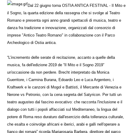
Dal 22 giugno torna OSTIA ANTICA FESTIVAL - Il Mito e
il Sogno, la quarta edizione della rassegna che si svolge al Teatro
Romano e presenta ogni anno grandi spettacoli di musica, teatro e
danza fra tradizione e innovazione, organizzati dal consorzio di
imprese "Antico Teatro Romano" in collaborazione con il Parco
Archeologico di Ostia antica.
“L'incremento delle serate di recitazione, accanto a quelle della
musica, fa dell'edizione 2019 de “Il Mito e il Sogno 2019”
un'occasione da non perdere. Brecht interpretato da Monica
Guerritore, i Carmina Burana, Edoardo Leo e Luca Argentero, i
Kraftwerk e le canzoni di Mogol e Battisti, il Mercante di Venezia e
Nerone vs Petronio, con la cena segreta del Satyricon. Per tutti un
teatro augusteo dal fascino evocativo: che racconta l'inclusione e il
dialogo con tutti i popoli affacciati sul Mediterraneo, la lingua del
potere di Roma reso duraturo dall'esercizio della tolleranza culturale,
che esalta e coinvolge africani e iberici, arabi e galli nell'operare a
fianco dei romani” ricorda Mariarosaria Barbera, direttore del parco