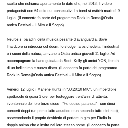
scelta che richiama apertamente le date che, nel 2013, li videro
protagonisti con 64 sold out consecutivi.La band si esibirà martedì 9
luglio. (Il concerto fa parte del programma Rock in Roma@Ostia
antica Festival - Il Mito e il Sogno)
Neurosis, paladini della musica pesante d’avanguardia, dove
l’hardcore si intreccia col doom, lo sludge, la psichedelia, l’industrial
e i suoni della natura, arrivano a Ostia antica giovedì 11 luglio. Ad
accompagnare la band guidata da Scott Kelly gli amici YOB, freschi
di un bellissimo e nuovo disco. (Il concerto fa parte del programma
Rock in Roma@Ostia antica Festival - Il Mito e il Sogno)
Venerdì 12 luglio i Marlene Kuntz in “30:20:10 MK²”, un imperdibile
spettacolo di quasi 3 ore, per festeggiare trent’anni di attività,
ilventennale del loro terzo disco - “Ho ucciso paranoia” - con dieci
concerti doppi (un primo tutto acustico e un secondo tutto elettrico),
assecondando il proprio desiderio di portare in giro per l’Italia la
doppia anima che è insita nel loro stesso nome. (Il concerto fa parte