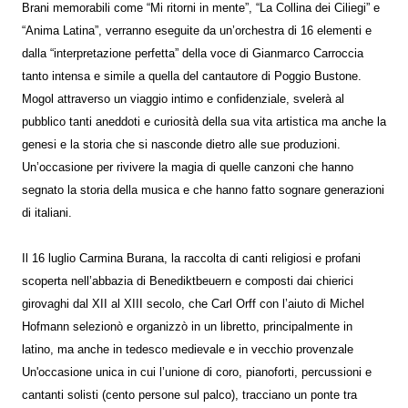
Brani memorabili come “Mi ritorni in mente”, “La Collina dei Ciliegi” e
“Anima Latina”, verranno eseguite da un’orchestra di 16 elementi e
dalla “interpretazione perfetta” della voce di Gianmarco Carroccia
tanto intensa e simile a quella del cantautore di Poggio Bustone.
Mogol attraverso un viaggio intimo e confidenziale, svelerà al
pubblico tanti aneddoti e curiosità della sua vita artistica ma anche la
genesi e la storia che si nasconde dietro alle sue produzioni.
Un’occasione per rivivere la magia di quelle canzoni che hanno
segnato la storia della musica e che hanno fatto sognare generazioni
di italiani.
Il 16 luglio Carmina Burana, la raccolta di canti religiosi e profani
scoperta nell’abbazia di Benediktbeuern e composti dai chierici
girovaghi dal XII al XIII secolo, che Carl Orff con l’aiuto di Michel
Hofmann selezionò e organizzò in un libretto, principalmente in
latino, ma anche in tedesco medievale e in vecchio provenzale
Un'occasione unica in cui l’unione di coro, pianoforti, percussioni e
cantanti solisti (cento persone sul palco), tracciano un ponte tra