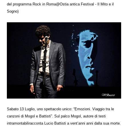
del programma Rock in Roma@Ostia antica Festival - Il Mito e il
Sogno)
Sabato 13 Luglio, uno spettacolo unico: “Emozioni. Viaggio tra le
canzoni di Mogol e Battisti”. Sul palco Mogol, autore di testi
intramontabiliracconta Lucio Battisti a vent’anni anni dalla sua morte.