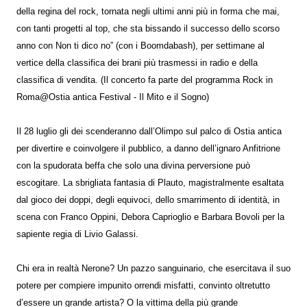
della regina del rock, tornata negli ultimi anni più in forma che mai,
con tanti progetti al top, che sta bissando il successo dello scorso
anno con Non ti dico no” (con i Boomdabash), per settimane al
vertice della classifica dei brani più trasmessi in radio e della
classifica di vendita. (Il concerto fa parte del programma Rock in
Roma@Ostia antica Festival - Il Mito e il Sogno)
Il 28 luglio gli dei scenderanno dall’Olimpo sul palco di Ostia antica
per divertire e coinvolgere il pubblico, a danno dell’ignaro Anfitrione
con la spudorata beffa che solo una divina perversione può
escogitare. La sbrigliata fantasia di Plauto, magistralmente esaltata
dal gioco dei doppi, degli equivoci, dello smarrimento di identità, in
scena con Franco Oppini, Debora Caprioglio e Barbara Bovoli per la
sapiente regia di Livio Galassi.
Chi era in realtà Nerone? Un pazzo sanguinario, che esercitava il suo
potere per compiere impunito orrendi misfatti, convinto oltretutto
d’essere un grande artista? O la vittima della più grande