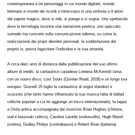
contemporanea a tre personaggi in cui mondo digitale, mondo
letterario e mondo dei ricordi s’intrecciano in una sinfonia a 9 attori
dal sapore magico, dove si ride, si piange e si sogna. Uno spettacolo
dove la tecnologia incontra una narrazione poetica: uno spaccato
surreale ma concreto sulla comunicazione odierna, su come la
realizzazione dei propri desideri personali, la soddisfazione del
proprio io, possa fagocitare l’individuo e la sua umanità.
A circa dieci anni di distanza dalla pubblicazione del suo ultimo
album di inediti, la cantautrice canadese Loreena McKennitt torna
con un nuovo disco, Lost Souls (Quinlan Road, 2018) e un lungo tour
europeo. Giovedì 25 luglio la cantautrice di origini irlandesi e
scozzesi (che tanto hanno influenzato la sua musica fatta di ballad
celtiche popolari a cui lei aggiunge un tocco internazionale), fa tappa
a Ostia antica accompagnata dai musicisti Brian Hughes (chitarra,
oud e bouzouki celtico), Caroline Lavelle (violoncello), Hugh Marsh
(violino), Dudley Philips (contrabasso) e Robert Brian (batteria).