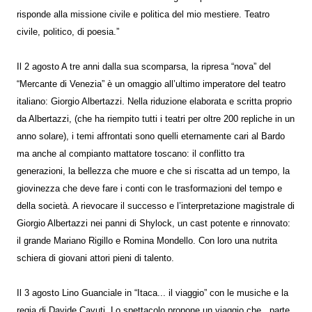
risponde alla missione civile e politica del mio mestiere. Teatro
civile, politico, di poesia.”
Il 2 agosto A tre anni dalla sua scomparsa, la ripresa “nova” del
“Mercante di Venezia” è un omaggio all’ultimo imperatore del teatro
italiano: Giorgio Albertazzi. Nella riduzione elaborata e scritta proprio
da Albertazzi, (che ha riempito tutti i teatri per oltre 200 repliche in un
anno solare), i temi affrontati sono quelli eternamente cari al Bardo
ma anche al compianto mattatore toscano: il conflitto tra
generazioni, la bellezza che muore e che si riscatta ad un tempo, la
giovinezza che deve fare i conti con le trasformazioni del tempo e
della società. A rievocare il successo e l’interpretazione magistrale di
Giorgio Albertazzi nei panni di Shylock, un cast potente e rinnovato:
il grande Mariano Rigillo e Romina Mondello. Con loro una nutrita
schiera di giovani attori pieni di talento.
Il 3 agosto Lino Guanciale in “Itaca... il viaggio” con le musiche e la
regia di Davide Cavuti. Lo spettacolo propone un viaggio che parte