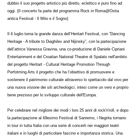
dubbio il suo progetto artistico più diretto, eclettico e puro fino ad
oggi. (Il concerto fa parte del programma Rock in Roma@Ostia
antica Festival - Il Mito e il Sogno)
Il 6 luglio torna la grande danza dell’Heritart Festival, con “Dancing
Heritage - A tribute to Diaghilev and Nijinsky”, con la partecipazione
dell’attrice Vanessa Gravina, una co-produzione di Daniele Cipriani
Entertainment e del Croatian National Theatre di Spalato nell'ambito
del progetto Heritart - Cultural Heritage Promotion Through
Perfotming Arts il progetto che ha l’obiettivo di promuovere e
sostenere il patrimonio culturale attraverso lo spettacolo dal vivo per
una nuova visione dei siti archeologici, intesi come un vero e proprio
bene prezioso per lo sviluppo culturale dell'Europa.
Per celebrare nel migliore dei modi i loro 25 anni di rock'n'roll, e dopo
la partecipazione al 69esimo Festival di Sanremo, i Negrita tornano
in tour in tutta Italia con una serie di concerti nei maggiori teatri
italiani e in luoghi di particolare fascino e importanza storica. Una