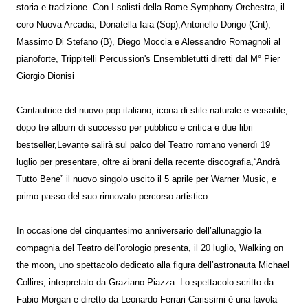
storia e tradizione. Con I solisti della Rome Symphony Orchestra, il
coro Nuova Arcadia, Donatella Iaia (Sop),Antonello Dorigo (Cnt),
Massimo Di Stefano (B), Diego Moccia e Alessandro Romagnoli al
pianoforte, Trippitelli Percussion's Ensembletutti diretti dal M° Pier
Giorgio Dionisi
Cantautrice del nuovo pop italiano, icona di stile naturale e versatile,
dopo tre album di successo per pubblico e critica e due libri
bestseller,Levante salirà sul palco del Teatro romano venerdì 19
luglio per presentare, oltre ai brani della recente discografia,“Andrà
Tutto Bene” il nuovo singolo uscito il 5 aprile per Warner Music, e
primo passo del suo rinnovato percorso artistico.
In occasione del cinquantesimo anniversario dell’allunaggio la
compagnia del Teatro dell’orologio presenta, il 20 luglio, Walking on
the moon, uno spettacolo dedicato alla figura dell’astronauta Michael
Collins, interpretato da Graziano Piazza. Lo spettacolo scritto da
Fabio Morgan e diretto da Leonardo Ferrari Carissimi è una favola