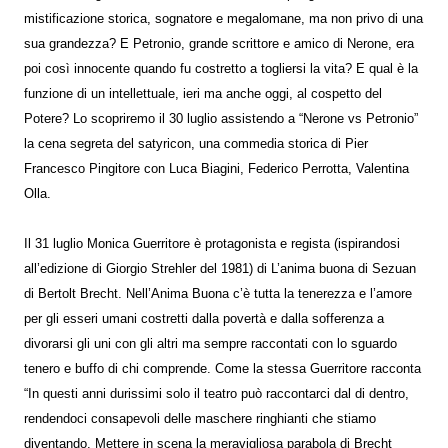
mistificazione storica, sognatore e megalomane, ma non privo di una
sua grandezza? E Petronio, grande scrittore e amico di Nerone, era
poi così innocente quando fu costretto a togliersi la vita? E qual è la
funzione di un intellettuale, ieri ma anche oggi, al cospetto del
Potere? Lo scopriremo il 30 luglio assistendo a “Nerone vs Petronio”
la cena segreta del satyricon, una commedia storica di Pier
Francesco Pingitore con Luca Biagini, Federico Perrotta, Valentina
Olla.
Il 31 luglio Monica Guerritore è protagonista e regista (ispirandosi
all’edizione di Giorgio Strehler del 1981) di L’anima buona di Sezuan
di Bertolt Brecht. Nell’Anima Buona c’è tutta la tenerezza e l’amore
per gli esseri umani costretti dalla povertà e dalla sofferenza a
divorarsi gli uni con gli altri ma sempre raccontati con lo sguardo
tenero e buffo di chi comprende. Come la stessa Guerritore racconta
“In questi anni durissimi solo il teatro può raccontarci dal di dentro,
rendendoci consapevoli delle maschere ringhianti che stiamo
diventando. Mettere in scena la meravigliosa parabola di Brecht