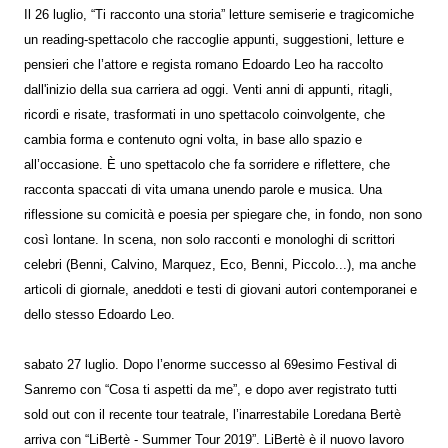
Il 26 luglio, “Ti racconto una storia” letture semiserie e tragicomiche
un reading-spettacolo che raccoglie appunti, suggestioni, letture e
pensieri che l’attore e regista romano Edoardo Leo ha raccolto
dall'inizio della sua carriera ad oggi. Venti anni di appunti, ritagli,
ricordi e risate, trasformati in uno spettacolo coinvolgente, che
cambia forma e contenuto ogni volta, in base allo spazio e
all’occasione. È uno spettacolo che fa sorridere e riflettere, che
racconta spaccati di vita umana unendo parole e musica. Una
riflessione su comicità e poesia per spiegare che, in fondo, non sono
così lontane. In scena, non solo racconti e monologhi di scrittori
celebri (Benni, Calvino, Marquez, Eco, Benni, Piccolo...), ma anche
articoli di giornale, aneddoti e testi di giovani autori contemporanei e
dello stesso Edoardo Leo.
sabato 27 luglio. Dopo l’enorme successo al 69esimo Festival di
Sanremo con “Cosa ti aspetti da me”, e dopo aver registrato tutti
sold out con il recente tour teatrale, l’inarrestabile Loredana Bertè
arriva con “LiBertè - Summer Tour 2019”. LiBertè è il nuovo lavoro