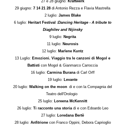
27 e 28 giugno:
Kraftwerk
29 giugno:
7 14 21 28
di Antonio Rezza e Flavia Mastrella
2 luglio:
James Blake
6 luglio:
Heritart Festival :
Dancing Heritage - A tribute to
Diaghilev and Nijinsky
9 luglio:
Negrita
11 luglio:
Neurosis
12 luglio:
Marlene Kuntz
13 Luglio:
Emozioni. Viaggio tra le canzoni di Mogol e
Battisti
con Mogol & Gianmarco Carroccia
16 luglio:
Carmina Burana
di Carl Orff
19 luglio:
Levante
20 luglio:
Walking on the moon
di e con la Compagnia del
Teatro dell'Orologio
25 luglio:
Loreena McKennitt
26 luglio:
Ti racconto una storia
di e con Edoardo Leo
27 luglio:
Loredana Bertè
28 luglio:
Anfitrione
con Franco Oppini, Debora Caprioglio