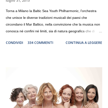
luglio 31, 2015
Torna a Milano la Baltic Sea Youth Philharmonic, l'orchestra
che unisce le diverse tradizioni musicali dei paesi che
circondano il Mar Baltico, nella convinzione che la musica non
conosca né confini né limiti, sia di natura geografica che di
genere. Il tour, realizzato grazie al sostegno di Saipem,
CONDIVIDI
334 COMMENTI
CONTINUA A LEGGERE
debutterà il 10 settembre a Heiden, in Germania, e toccherà, in
dieci giorni, nove differenti città in Svizzera, Italia, Danimarca e
Polonia. In Italia la Baltic Sea Youth Philharmonic sarà a Milano
il 14 settembre nel suggestivo contesto della Basilica di Santa
Maria delle Grazie, ospite dell’Associazione Musicale ArteViva,
e a Verona il 15 settembre al Teatro Filarmonico per il festival
“Settembre dell’Accademia” dove si esibirà per il secondo anno
consecutivo. Il pubblico milanese avrà il piacere di applaudire i
giovani artisti della Baltic Sea Youth Philharmonic per la quarta
volta. L’orchestra, fondata nel 2008 da Kristjan Järvi (affiancato