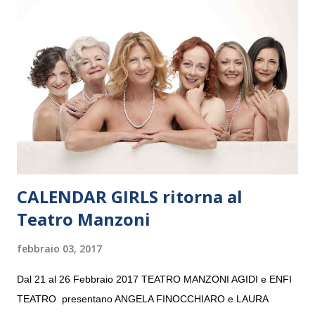
e a Verona il 15 settembre al Teatro Filarmonico per il festival
“Settembre dell’Accademia” dove si esibirà per il secondo anno
consecutivo. Il pubblico milanese avrà il piacere di applaudire i
giovani artisti della Baltic Sea Youth Philharmonic per la quarta
volta. L’orchestra, fondata nel 2008 da Kristjan Järvi (affiancato
da un prestigioso consiglio di consulent...
CALENDAR GIRLS ritorna al
Teatro Manzoni
febbraio 03, 2017
Dal 21 al 26 Febbraio 2017 TEATRO MANZONI AGIDI e ENFI
TEATRO presentano ANGELA FINOCCHIARO e LAURA