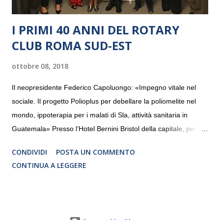
I PRIMI 40 ANNI DEL ROTARY
CLUB ROMA SUD-EST
ottobre 08, 2018
Il neopresidente Federico Capoluongo: «Impegno vitale nel
sociale. Il progetto Polioplus per debellare la poliomelite nel
mondo, ippoterapia per i malati di Sla, attività sanitaria in
Guatemala» Presso l’Hotel Bernini Bristol della capitale, per la
prima volta, sono stati presentati alla stampa i progetti in
CONDIVIDI
POSTA UN COMMENTO
programmazione del Rotary Club Roma Sud-Est che festeggia
CONTINUA A LEGGERE
i quaranta anni di attività. Un’occasione per raccontare al
mondo esterno i valori in cui il Club crede fermamente e che
muovono le azioni dei soci che lo compongono. Infatti le attività
che svolge il Rotary sono principalmente di volontariato e