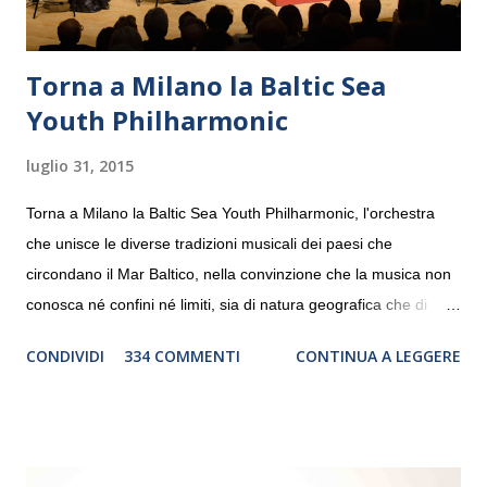
Torna a Milano la Baltic Sea
Youth Philharmonic
luglio 31, 2015
Torna a Milano la Baltic Sea Youth Philharmonic, l'orchestra
che unisce le diverse tradizioni musicali dei paesi che
circondano il Mar Baltico, nella convinzione che la musica non
conosca né confini né limiti, sia di natura geografica che di
genere. Il tour, realizzato grazie al sostegno di Saipem,
CONDIVIDI
334 COMMENTI
CONTINUA A LEGGERE
debutterà il 10 settembre a Heiden, in Germania, e toccherà, in
dieci giorni, nove differenti città in Svizzera, Italia, Danimarca e
Polonia. In Italia la Baltic Sea Youth Philharmonic sarà a Milano
il 14 settembre nel suggestivo contesto della Basilica di Santa
Maria delle Grazie, ospite dell’Associazione Musicale ArteViva,