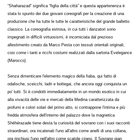
“Shaharazad” significa “figlia della città” e questa appartenenza è
stata lo spunto dei due giovani coreografi per la creazione di una
produzione che ha tutte le tutte le caratteristiche del grande balletto
classico. La coreografia estrosa, in cui tutti i danzatori sono
impegnati in difficili virtuosismi, è incorniciata dal prezioso
allestimento creato da Marco Pesta con tessuti orientali originali,
cosi come i tanti e ricchi costumi realizzati dalla sartoria Evelegance
(Marocco).
Senza dimenticare l'elemento magico della fiaba, qui fatto di
odalische, sceicchi, ladri e bottegai, che ancora oggi conquista un
po' tutti. Si è condotti immediatamente in un mondo esotico in cui
alla vivacità delle vie e mercati della Medina caratterizzata da
profumi e colori solari del primo atto, si contrappone l'intima e più
fredda atmosfera dell'interno del palazzo dove la magnetica
Shéhérazade tiene desta la curiosità del sovrano con i suoi racconti
straordinari, ora incatenati l'uno all'altro come anelli di una collana,
ora rinchiusi l'uno nell'altro come scatole cinesi. Il Sovrano pian