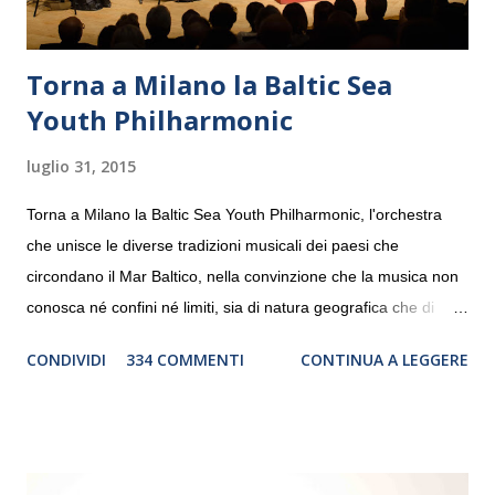
Torna a Milano la Baltic Sea
Youth Philharmonic
luglio 31, 2015
Torna a Milano la Baltic Sea Youth Philharmonic, l'orchestra
che unisce le diverse tradizioni musicali dei paesi che
circondano il Mar Baltico, nella convinzione che la musica non
conosca né confini né limiti, sia di natura geografica che di
genere. Il tour, realizzato grazie al sostegno di Saipem,
CONDIVIDI
334 COMMENTI
CONTINUA A LEGGERE
debutterà il 10 settembre a Heiden, in Germania, e toccherà, in
dieci giorni, nove differenti città in Svizzera, Italia, Danimarca e
Polonia. In Italia la Baltic Sea Youth Philharmonic sarà a Milano
il 14 settembre nel suggestivo contesto della Basilica di Santa
Maria delle Grazie, ospite dell’Associazione Musicale ArteViva,