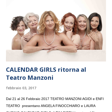
e a Verona il 15 settembre al Teatro Filarmonico per il festival
“Settembre dell’Accademia” dove si esibirà per il secondo anno
consecutivo. Il pubblico milanese avrà il piacere di applaudire i
giovani artisti della Baltic Sea Youth Philharmonic per la quarta
volta. L’orchestra, fondata nel 2008 da Kristjan Järvi (affiancato
da un prestigioso consiglio di consulent...
CALENDAR GIRLS ritorna al
Teatro Manzoni
febbraio 03, 2017
Dal 21 al 26 Febbraio 2017 TEATRO MANZONI AGIDI e ENFI
TEATRO presentano ANGELA FINOCCHIARO e LAURA