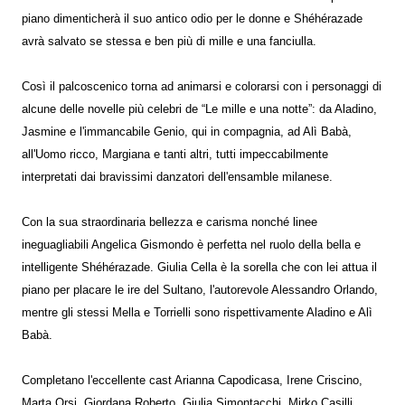
piano dimenticherà il suo antico odio per le donne e Shéhérazade
avrà salvato se stessa e ben più di mille e una fanciulla.
Così il palcoscenico torna ad animarsi e colorarsi con i personaggi di
alcune delle novelle più celebri de “Le mille e una notte”: da Aladino,
Jasmine e l'immancabile Genio, qui in compagnia, ad Alì Babà,
all'Uomo ricco, Margiana e tanti altri, tutti impeccabilmente
interpretati dai bravissimi danzatori dell'ensamble milanese.
Con la sua straordinaria bellezza e carisma nonché linee
ineguagliabili Angelica Gismondo è perfetta nel ruolo della bella e
intelligente Shéhérazade. Giulia Cella è la sorella che con lei attua il
piano per placare le ire del Sultano, l'autorevole Alessandro Orlando,
mentre gli stessi Mella e Torrielli sono rispettivamente Aladino e Alì
Babà.
Completano l'eccellente cast Arianna Capodicasa, Irene Criscino,
Marta Orsi, Giordana Roberto, Giulia Simontacchi, Mirko Casilli,