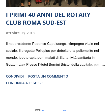
I PRIMI 40 ANNI DEL ROTARY
CLUB ROMA SUD-EST
ottobre 08, 2018
Il neopresidente Federico Capoluongo: «Impegno vitale nel
sociale. Il progetto Polioplus per debellare la poliomelite nel
mondo, ippoterapia per i malati di Sla, attività sanitaria in
Guatemala» Presso l’Hotel Bernini Bristol della capitale, per la
prima volta, sono stati presentati alla stampa i progetti in
CONDIVIDI
POSTA UN COMMENTO
programmazione del Rotary Club Roma Sud-Est che festeggia
CONTINUA A LEGGERE
i quaranta anni di attività. Un’occasione per raccontare al
mondo esterno i valori in cui il Club crede fermamente e che
muovono le azioni dei soci che lo compongono. Infatti le attività
che svolge il Rotary sono principalmente di volontariato e