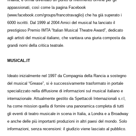
finalità, è ormai diventato un punto di riferimento on-line per gli
appassionati, così come la pagina Facebook
(www.facebook.com/groups/francotravaglio) che ha già superato i
6000 iscritti. Dal 1999 al 2004 Amici del musical ha lanciato il
prestigioso Premio IMTA “ltalian Musical Theatre Award”, dedicato
agli artisti del musical italiano, che vantava una giuria composta da
grandi nomi della critica teatrale.
MUSICAL.IT
Ideato inizialmente nel 1997 da Compagnia della Rancia a sostegno
del musical “Grease”, si è successivamente trasformato in portale
specializzato nella diffusione di informazioni sul musical italiano e
internazionale. Attualmente gestito da Spettacoli Internazionali s.r.l,
ha come mission quella di fornire una panoramica completa di tutti
gli eventi di teatro musicale in scena in Italia, a Londra e a Broadway
e anche delle più importanti produzioni in altri paesi del mondo. Solo
informazioni, senza recensioni: il giudizio viene lasciato al pubblico.