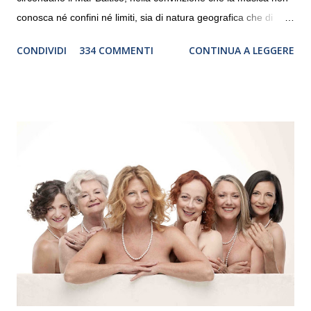
conosca né confini né limiti, sia di natura geografica che di
genere. Il tour, realizzato grazie al sostegno di Saipem,
CONDIVIDI
334 COMMENTI
CONTINUA A LEGGERE
debutterà il 10 settembre a Heiden, in Germania, e toccherà, in
dieci giorni, nove differenti città in Svizzera, Italia, Danimarca e
Polonia. In Italia la Baltic Sea Youth Philharmonic sarà a Milano
il 14 settembre nel suggestivo contesto della Basilica di Santa
Maria delle Grazie, ospite dell’Associazione Musicale ArteViva,
e a Verona il 15 settembre al Teatro Filarmonico per il festival
“Settembre dell’Accademia” dove si esibirà per il secondo anno
consecutivo. Il pubblico milanese avrà il piacere di applaudire i
giovani artisti della Baltic Sea Youth Philharmonic per la quarta
volta. L’orchestra, fondata nel 2008 da Kristjan Järvi (affiancato
da un prestigioso consiglio di consulent...