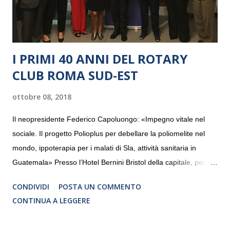
I PRIMI 40 ANNI DEL ROTARY
CLUB ROMA SUD-EST
ottobre 08, 2018
Il neopresidente Federico Capoluongo: «Impegno vitale nel
sociale. Il progetto Polioplus per debellare la poliomelite nel
mondo, ippoterapia per i malati di Sla, attività sanitaria in
Guatemala» Presso l’Hotel Bernini Bristol della capitale, per la
prima volta, sono stati presentati alla stampa i progetti in
CONDIVIDI
POSTA UN COMMENTO
programmazione del Rotary Club Roma Sud-Est che festeggia
CONTINUA A LEGGERE
i quaranta anni di attività. Un’occasione per raccontare al
mondo esterno i valori in cui il Club crede fermamente e che