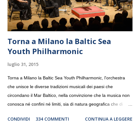
Torna a Milano la Baltic Sea
Youth Philharmonic
luglio 31, 2015
Torna a Milano la Baltic Sea Youth Philharmonic, l'orchestra
che unisce le diverse tradizioni musicali dei paesi che
circondano il Mar Baltico, nella convinzione che la musica non
conosca né confini né limiti, sia di natura geografica che di
genere. Il tour, realizzato grazie al sostegno di Saipem,
CONDIVIDI
334 COMMENTI
CONTINUA A LEGGERE
debutterà il 10 settembre a Heiden, in Germania, e toccherà, in
dieci giorni, nove differenti città in Svizzera, Italia, Danimarca e
Polonia. In Italia la Baltic Sea Youth Philharmonic sarà a Milano