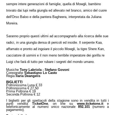
sempre intere generazioni di famiglie, quella di Mowgli, bambino
trovato dai lupi nella giungla ed allevato nel branco, amico del cuore
dell'Orso Baloo e della pantera Bagheera, interpretata da Juliana
Moreira.
Saranno proprio questi ultimi ad accompagnarlo alla ricerca delle sue
radici, in una giungla densa di pericoli ed insidie. Il serpente Kaa,
affamato e pronto ad ingoiare il piccolo Mowgli, la tigre Shere Kan,
cacciatore di uomini e il non meno terribile imperatore dei gorilla re
Luigi che farà di tutto per rubare i segreti del mondo umano.
Musiche
Tony Labriola - Stefano Govoni
Coreografie
Sebastiano Lo Casto
Regia
Ilaria Deangelis
BIGLIETTI
Poltronissima Luna € 33
Poltronissima € 27,50
Prima Poltrona € 19
Seconda Poltrona € 12
I biglietti per gli spettacoli della stagione sono in vendita in tutti i
punti vendita
TicketOne
, on line su
www.ticketone.it
e
telefonicamente al numero unico nazionale
892.101
(numero a
pagamento).