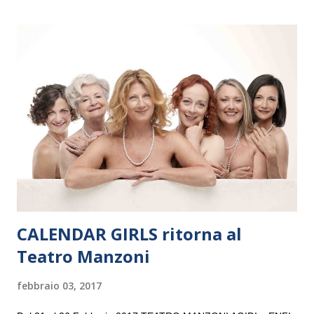
il 14 settembre nel suggestivo contesto della Basilica di Santa
Maria delle Grazie, ospite dell’Associazione Musicale ArteViva,
e a Verona il 15 settembre al Teatro Filarmonico per il festival
“Settembre dell’Accademia” dove si esibirà per il secondo anno
consecutivo. Il pubblico milanese avrà il piacere di applaudire i
giovani artisti della Baltic Sea Youth Philharmonic per la quarta
volta. L’orchestra, fondata nel 2008 da Kristjan Järvi (affiancato
da un prestigioso consiglio di consulent...
CALENDAR GIRLS ritorna al
Teatro Manzoni
febbraio 03, 2017