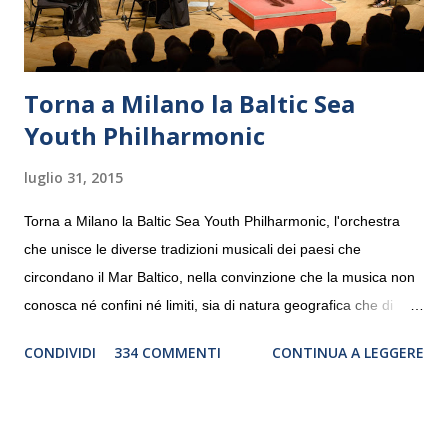
Torna a Milano la Baltic Sea
Youth Philharmonic
luglio 31, 2015
Torna a Milano la Baltic Sea Youth Philharmonic, l'orchestra
che unisce le diverse tradizioni musicali dei paesi che
circondano il Mar Baltico, nella convinzione che la musica non
conosca né confini né limiti, sia di natura geografica che di
genere. Il tour, realizzato grazie al sostegno di Saipem,
CONDIVIDI
334 COMMENTI
CONTINUA A LEGGERE
debutterà il 10 settembre a Heiden, in Germania, e toccherà, in
dieci giorni, nove differenti città in Svizzera, Italia, Danimarca e
Polonia. In Italia la Baltic Sea Youth Philharmonic sarà a Milano
il 14 settembre nel suggestivo contesto della Basilica di Santa