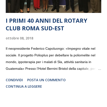
I PRIMI 40 ANNI DEL ROTARY
CLUB ROMA SUD-EST
ottobre 08, 2018
Il neopresidente Federico Capoluongo: «Impegno vitale nel
sociale. Il progetto Polioplus per debellare la poliomelite nel
mondo, ippoterapia per i malati di Sla, attività sanitaria in
Guatemala» Presso l’Hotel Bernini Bristol della capitale, per la
prima volta, sono stati presentati alla stampa i progetti in
CONDIVIDI
POSTA UN COMMENTO
programmazione del Rotary Club Roma Sud-Est che festeggia
CONTINUA A LEGGERE
i quaranta anni di attività. Un’occasione per raccontare al
mondo esterno i valori in cui il Club crede fermamente e che
muovono le azioni dei soci che lo compongono. Infatti le attività