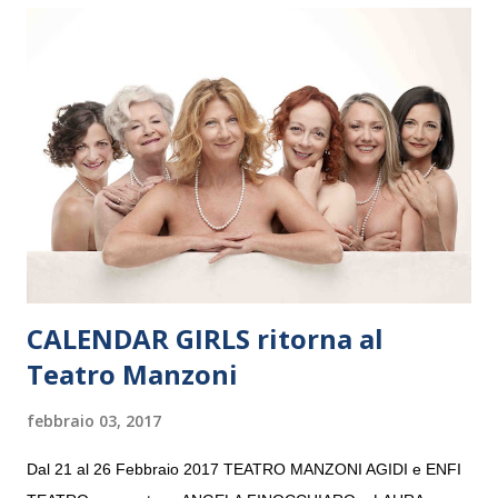
Maria delle Grazie, ospite dell’Associazione Musicale ArteViva,
e a Verona il 15 settembre al Teatro Filarmonico per il festival
“Settembre dell’Accademia” dove si esibirà per il secondo anno
consecutivo. Il pubblico milanese avrà il piacere di applaudire i
giovani artisti della Baltic Sea Youth Philharmonic per la quarta
volta. L’orchestra, fondata nel 2008 da Kristjan Järvi (affiancato
da un prestigioso consiglio di consulent...
CALENDAR GIRLS ritorna al
Teatro Manzoni
febbraio 03, 2017
Dal 21 al 26 Febbraio 2017 TEATRO MANZONI AGIDI e ENFI