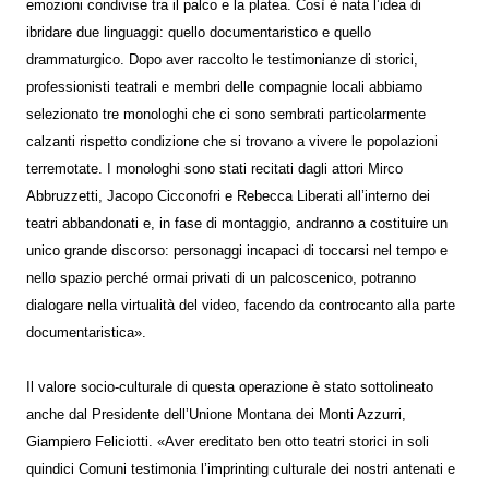
emozioni condivise tra il palco e la platea. Così è nata l’idea di
ibridare due linguaggi: quello documentaristico e quello
drammaturgico. Dopo aver raccolto le testimonianze di storici,
professionisti teatrali e membri delle compagnie locali abbiamo
selezionato tre monologhi che ci sono sembrati particolarmente
calzanti rispetto condizione che si trovano a vivere le popolazioni
terremotate. I monologhi sono stati recitati dagli attori Mirco
Abbruzzetti, Jacopo Cicconofri e Rebecca Liberati all’interno dei
teatri abbandonati e, in fase di montaggio, andranno a costituire un
unico grande discorso: personaggi incapaci di toccarsi nel tempo e
nello spazio perché ormai privati di un palcoscenico, potranno
dialogare nella virtualità del video, facendo da controcanto alla parte
documentaristica».
Il valore socio-culturale di questa operazione è stato sottolineato
anche dal Presidente dell’Unione Montana dei Monti Azzurri,
Giampiero Feliciotti. «Aver ereditato ben otto teatri storici in soli
quindici Comuni testimonia l’imprinting culturale dei nostri antenati e