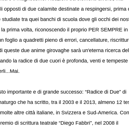
oli opposti di due calamite destinate a respingersi, prima 
studiate tra quei banchi di scuola dove gli occhi dei nost
er la prima volta, riconoscendo il proprio PER SEMPRE in
n foglio a quadretti pieno di errori, cancellature, riscrittur
 di queste due anime girovaghe sarà un'eterna ricerca del
do la radice di due cuori è profonda, venti e tempeste
li...Mai.
sto importante e di grande successo: “Radice di Due” di
turgo che ha scritto, tra il 2003 e il 2013, almeno 12 tes
 molte altre città italiane, in Svizzera e Sud-America. Co
premio di scrittura teatrale “Diego Fabbri”, nel 2008 il