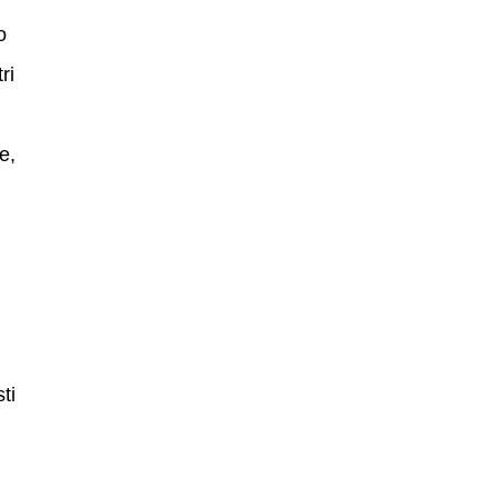
o
ri
e,
ti
n