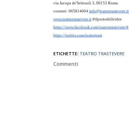
via Jacopa de'Settesoli 3, 00153 Roma
contatti: 065814004
info@teatrotrastevere.it
www.teatrotrastevere.it
#ilpostodelleidee
https://www.facebook.com/
teatrotrastevere/#
https://twitter.com/
teatrotrast
ETICHETTE:
TEATRO TRASTEVERE
Commenti