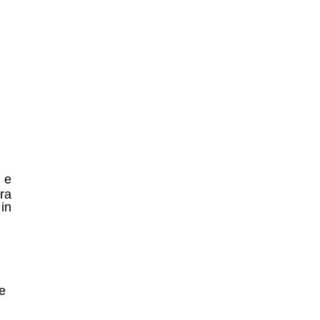
 e
ra
in
 e