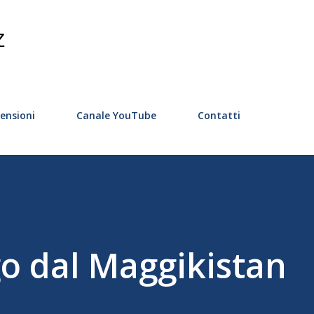
Passa ai contenuti principali
Z
ensioni
Canale YouTube
Contatti
o dal Maggikistan