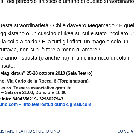
li del percorso artistico e umano di questo straordinario
questa straordinarietà? Chi è davvero Megamago? E quel
gikistano o un cuscino di Ikea su cui è stato incollato u
la colla a caldo? E' a tutti gli effetti un mago o solo un
, tuttavia, non si può fare a meno di amare?
ranno risposta (o anche no) in un clima ricco di colori,
risate.
 Magikistan”
25-28 ottobre 2018 (Sala Teatro)
o, Via Carlo della Rocca, 6 (Torpignattara).
2 euro. Tessera associativa gratuita
 – Sab ore 21.00, Dom. ore
18.00
 info: 3494356219- 3298027943
ouno.com
–
info.teatrostudiouno@gmail.com
KISTAN
TEATRO STUDIO UNO
CONDIVI