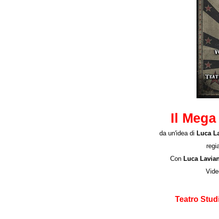
Il Mega
da un'idea di
Luca La
regia
Con
Luca Lavian
Vide
Teatro Stud