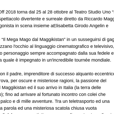
 2018 torna dal 25 al 28 ottobre al Teatro Studio Uno “I
ettacolo divertente e surreale diretto da Riccardo Magg
gonista in scena insieme aElisabetta Girodo Angelin e
co “Il Mega Mago dal Maggikistan” in un susseguirsi di ga
trizzano l'occhio al linguaggio cinematografico e televisivo
rdo personaggio sempre accompagnato dalla sua fedele e
la quale è impegnato in un'incredibile tournée mondiale.
con il padre, imprenditore di successo alquanto eccentric
rova, per oscure e misteriose ragioni, la passione del
Maggikistan ed il suo arrivo in Italia (la terra delle
 fino ad arrivare al fortunato incontro con colei che
 palco e di mille avventure. Tra un teletrasporto ed una
ella parola ed una misteriosa scatola chiusa vuota