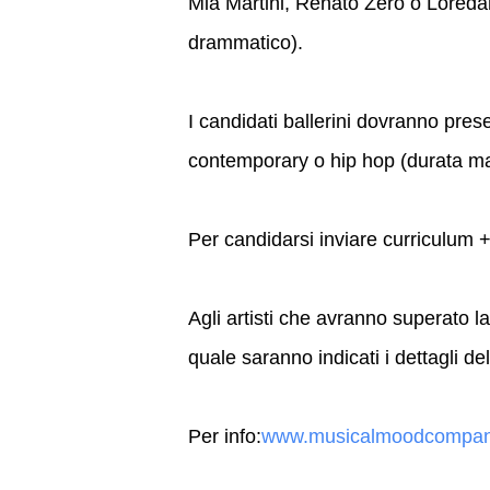
Mia Martini, Renato Zero o Loredan
drammatico).
I candidati ballerini dovranno pre
contemporary o hip hop (durata ma
Per candidarsi inviare curriculum 
Agli artisti che avranno superato l
quale saranno indicati i dettagli d
Per info:
www.musicalmoodcompa