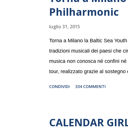
Philharmonic
luglio 31, 2015
Torna a Milano la Baltic Sea Youth
tradizioni musicali dei paesi che c
musica non conosca né confini né li
tour, realizzato grazie al sostegno
Germania, e toccherà, in dieci giorni
CONDIVIDI
334 COMMENTI
Danimarca e Polonia. In Italia la B
settembre nel suggestivo contesto 
dell’Associazione Musicale ArteViv
CALENDAR GIRLS
Filarmonico per il festival “Settem