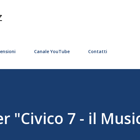
Passa ai contenuti principali
Z
ensioni
Canale YouTube
Contatti
r "Civico 7 - il Musi