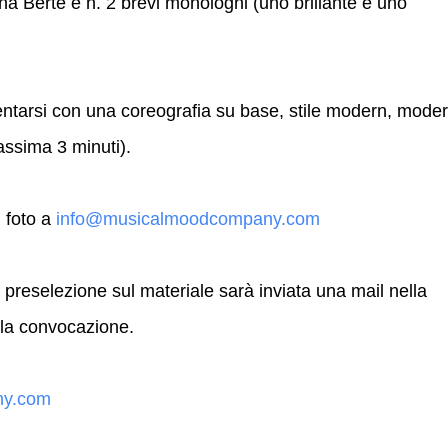
a Bertè e n. 2 brevi monologhi (uno brillante e uno
sentarsi con una coreografia su base, stile modern, mode
ssima 3 minuti).
+ foto a
info@musicalmoodcompany.com
a preselezione sul materiale sarà inviata una mail nella
ella convocazione.
ny.com