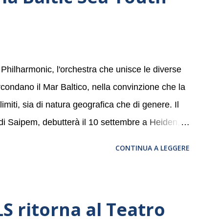
 Philharmonic, l'orchestra che unisce le diverse
ircondano il Mar Baltico, nella convinzione che la
miti, sia di natura geografica che di genere. Il
 di Saipem, debutterà il 10 settembre a Heiden, in
, nove differenti città in Svizzera, Italia,
CONTINUA A LEGGERE
altic Sea Youth Philharmonic sarà a Milano il 14
della Basilica di Santa Maria delle Grazie, ospite
a, e a Verona il 15 settembre al Teatro
 ritorna al Teatro
bre dell’Accademia” dove si esibirà per il secondo