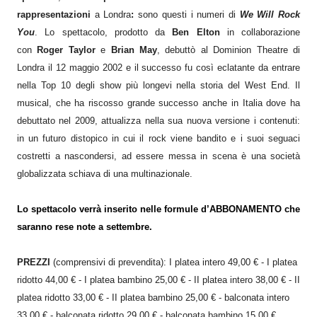
rappresentazioni
a Londra
:
sono questi i numeri di
We Will Rock
You
. Lo spettacolo, prodotto da
Ben Elton
in collaborazione
con
Roger Taylor
e
Brian May
, debuttò al Dominion Theatre di
Londra il 12 maggio 2002 e il successo fu così eclatante da entrare
nella Top 10 degli show più longevi nella storia del West End. Il
musical, che ha riscosso grande successo anche in Italia dove ha
debuttato nel 2009, attualizza nella sua nuova versione i contenuti:
in un futuro distopico in cui il rock viene bandito e i suoi seguaci
costretti a nascondersi, ad essere messa in scena è una società
globalizzata schiava di una multinazionale.
Lo spettacolo verrà inserito nelle formule d’ABBONAMENTO che
saranno rese note a settembre.
PREZZI
(comprensivi di prevendita): I platea intero 49,00 € - I platea
ridotto 44,00 € - I platea bambino 25,00 € - II platea intero 38,00 € - II
platea ridotto 33,00 € - II platea bambino 25,00 € - balconata intero
33,00 € - balconata ridotto 29,00 € - balconata bambino 15,00 €