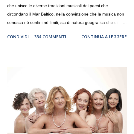
che unisce le diverse tradizioni musicali dei paesi che
circondano il Mar Baltico, nella convinzione che la musica non
conosca né confini né limiti, sia di natura geografica che di
genere. Il tour, realizzato grazie al sostegno di Saipem,
CONDIVIDI
334 COMMENTI
CONTINUA A LEGGERE
debutterà il 10 settembre a Heiden, in Germania, e toccherà, in
dieci giorni, nove differenti città in Svizzera, Italia, Danimarca e
Polonia. In Italia la Baltic Sea Youth Philharmonic sarà a Milano
il 14 settembre nel suggestivo contesto della Basilica di Santa
Maria delle Grazie, ospite dell’Associazione Musicale ArteViva,
e a Verona il 15 settembre al Teatro Filarmonico per il festival
“Settembre dell’Accademia” dove si esibirà per il secondo anno
consecutivo. Il pubblico milanese avrà il piacere di applaudire i
giovani artisti della Baltic Sea Youth Philharmonic per la quarta
volta. L’orchestra, fondata nel 2008 da Kristjan Järvi (affiancato
da un prestigioso consiglio di consulent...