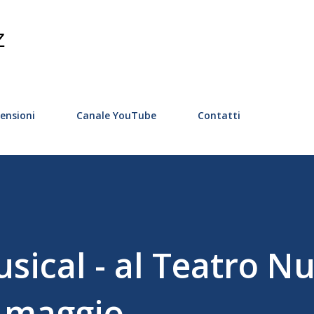
Passa ai contenuti principali
Z
ensioni
Canale YouTube
Contatti
ical - al Teatro N
7 maggio