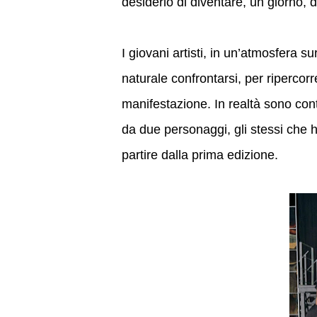
desiderio di diventare, un giorno, d
I giovani artisti, in un’atmosfera s
naturale confrontarsi, per ripercor
manifestazione. In realtà sono contro
da due personaggi, gli stessi che h
partire dalla prima edizione.