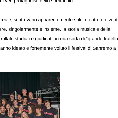
ei veri protagonisti dello spettacolo.
urreale, si ritrovano apparentemente soli in teatro e diven
rere, singolarmente e insieme, la storia musicale della
llati, studiati e giudicati, in una sorta di “grande fratello
anno ideato e fortemente voluto il festival di Sanremo a