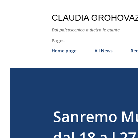
CLAUDIA GROHOVA
Dal palcoscenico a dietro le quinte
Pages
Home page
All News
Rec
Sanremo Mus
dal 18 a l 2