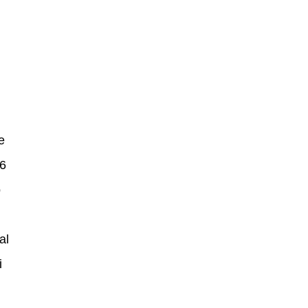
e
26
o
al
i