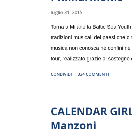
luglio 31, 2015
Torna a Milano la Baltic Sea Youth
tradizioni musicali dei paesi che c
musica non conosca né confini né li
tour, realizzato grazie al sostegno
Germania, e toccherà, in dieci giorni
CONDIVIDI
334 COMMENTI
Danimarca e Polonia. In Italia la B
settembre nel suggestivo contesto 
dell’Associazione Musicale ArteViv
CALENDAR GIRLS
Filarmonico per il festival “Settem
Manzoni
anno consecutivo. Il pubblico milane