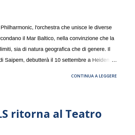
 Philharmonic, l'orchestra che unisce le diverse
ircondano il Mar Baltico, nella convinzione che la
miti, sia di natura geografica che di genere. Il
 di Saipem, debutterà il 10 settembre a Heiden, in
, nove differenti città in Svizzera, Italia,
CONTINUA A LEGGERE
altic Sea Youth Philharmonic sarà a Milano il 14
della Basilica di Santa Maria delle Grazie, ospite
a, e a Verona il 15 settembre al Teatro
 ritorna al Teatro
bre dell’Accademia” dove si esibirà per il secondo
se avrà il piacere di applaudire i giovani artisti