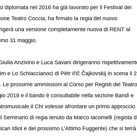
 diplomata nel 2016 ha già lavorato per il Festival dei
one Teatro Coccia, ha firmato la regia del nuovo
dirigerà una versione completamente nuova di RENT al
simo 31 maggio.
 Giulia Anzivino e Luca Savani dirigeranno rispettivament
 Lo Schiaccianoci di Pëtr Il'ič Čajkovskij in scena il 
. Le prossime ammissioni al Corso per Registi del Teatr
io 2018 e il bando è consultabile nella sezione Bandi e
romusicale.it Chi volesse afrontare un primo approccio 
il Seminario di regia tenuto da Marco Iacomelli (regista d
an Idiot e del prossimo L’Attimo Fuggente) che si terrà