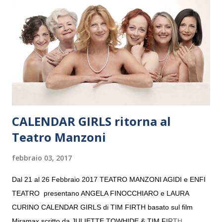
“Settembre dell’Accademia” dove si esibirà per il secondo anno
consecutivo. Il pubblico milanese avrà il piacere di applaudire i
giovani artisti della Baltic Sea Youth Philharmonic per la quarta
volta. L’orchestra, fondata nel 2008 da Kristjan Järvi (affiancato
da un prestigioso consiglio di consulent...
CALENDAR GIRLS ritorna al
Teatro Manzoni
febbraio 03, 2017
Dal 21 al 26 Febbraio 2017 TEATRO MANZONI AGIDI e ENFI
TEATRO presentano ANGELA FINOCCHIARO e LAURA
CURINO CALENDAR GIRLS di TIM FIRTH basato sul film
Miramax scritto da JULIETTE TOWHIDE & TIM FIRTH