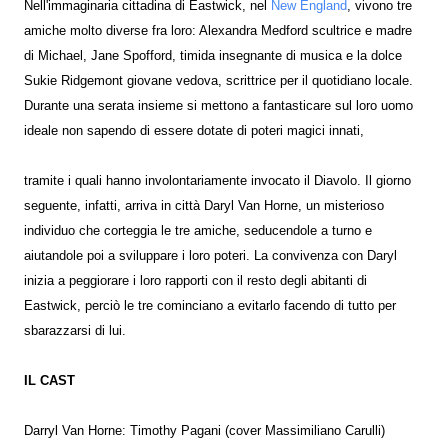
Nell'immaginaria cittadina di Eastwick, nel
New England
, vivono tre
amiche molto diverse fra loro: Alexandra Medford scultrice e madre
di Michael, Jane Spofford, timida insegnante di musica e la dolce
Sukie Ridgemont giovane vedova, scrittrice per il quotidiano locale.
Durante una serata insieme si mettono a fantasticare sul loro uomo
ideale non sapendo di essere dotate di poteri magici innati,
tramite i quali hanno involontariamente invocato il Diavolo. Il giorno
seguente, infatti, arriva in città Daryl Van Horne, un misterioso
individuo che corteggia le tre amiche, seducendole a turno e
aiutandole poi a sviluppare i loro poteri. La convivenza con Daryl
inizia a peggiorare i loro rapporti con il resto degli abitanti di
Eastwick, perciò le tre cominciano a evitarlo facendo di tutto per
sbarazzarsi di lui.
IL CAST
Darryl Van Horne: Timothy Pagani (cover Massimiliano Carulli)