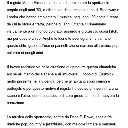
Il regista Mauro Simone ha deciso di ambientare lo spettacolo
proprio negli anni ‘80, a differenza della messinscena di Broadway e
Londra che hanno ambientato il musical negli anni ‘50 come il testo
da cui la storia è tratta, perché gli anni Ottanta ci rimandano
visivamente a un mondo colorato, assurdo e grottesco, quasi kitch,
ma per questo unico. Anche le luci e le scenografie richiamano
questo stile, grazie all’uso di pannelli che si ispirano alla pittura pop
colorata di quegli anni.
Il lavoro registico va nella direzione di riprodurre questa dinamicità
anche all’interno delle scene e di “muovere” il popolo di Eastwick
molto presente nella vicenda, perché gli abitanti sono curiosi e
pettegoli, e per questo motivo il regista ha deciso di inserirli fra una
scena e l’altra, come una specie di coro greco, al fine di muovere la
narrazione.
La musica dello spettacolo, scritta da Dana P. Rowe, spazia fra
ritmiche pop, country e jazz/blues, con melodie ritmate e sensuali.