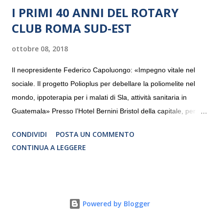
I PRIMI 40 ANNI DEL ROTARY
CLUB ROMA SUD-EST
ottobre 08, 2018
Il neopresidente Federico Capoluongo: «Impegno vitale nel
sociale. Il progetto Polioplus per debellare la poliomelite nel
mondo, ippoterapia per i malati di Sla, attività sanitaria in
Guatemala» Presso l’Hotel Bernini Bristol della capitale, per la
prima volta, sono stati presentati alla stampa i progetti in
CONDIVIDI
POSTA UN COMMENTO
programmazione del Rotary Club Roma Sud-Est che festeggia
CONTINUA A LEGGERE
i quaranta anni di attività. Un’occasione per raccontare al
mondo esterno i valori in cui il Club crede fermamente e che
muovono le azioni dei soci che lo compongono. Infatti le attività
che svolge il Rotary sono principalmente di volontariato e
Powered by Blogger
riguardano sia il territorio che le missioni all’estero in paesi in