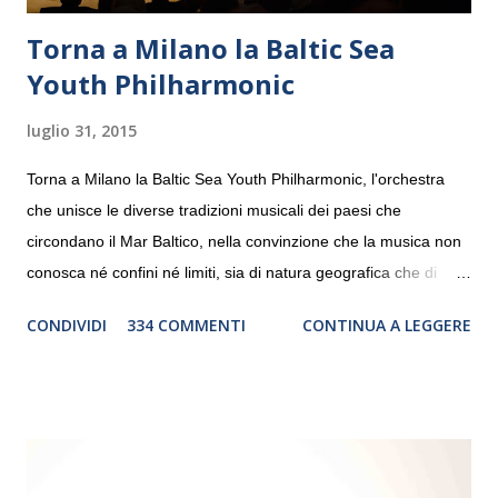
Torna a Milano la Baltic Sea
Youth Philharmonic
luglio 31, 2015
Torna a Milano la Baltic Sea Youth Philharmonic, l'orchestra
che unisce le diverse tradizioni musicali dei paesi che
circondano il Mar Baltico, nella convinzione che la musica non
conosca né confini né limiti, sia di natura geografica che di
genere. Il tour, realizzato grazie al sostegno di Saipem,
CONDIVIDI
334 COMMENTI
CONTINUA A LEGGERE
debutterà il 10 settembre a Heiden, in Germania, e toccherà, in
dieci giorni, nove differenti città in Svizzera, Italia, Danimarca e
Polonia. In Italia la Baltic Sea Youth Philharmonic sarà a Milano
il 14 settembre nel suggestivo contesto della Basilica di Santa
Maria delle Grazie, ospite dell’Associazione Musicale ArteViva,
e a Verona il 15 settembre al Teatro Filarmonico per il festival