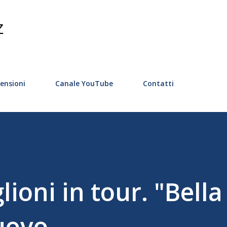
Passa ai contenuti principali
Z
ensioni
Canale YouTube
Contatti
ioni in tour. "Bella
uovo