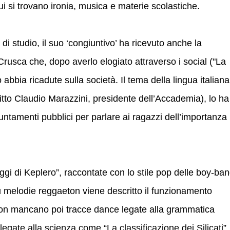
cui si trovano ironia, musica e materie scolastiche.
i studio, il suo ‘congiuntivo’ ha ricevuto anche la
rusca che, dopo averlo elogiato attraverso i social ("La
abbia ricadute sulla società. Il tema della lingua italiana
ritto Claudio Marazzini, presidente dell’Accademia), lo ha
untamenti pubblici per parlare ai ragazzi dell’importanza
leggi di Keplero”, raccontate con lo stile pop delle boy-ba
 melodie reggaeton viene descritto il funzionamento
on mancano poi tracce dance legate alla grammatica
legate alla scienza come “La classificazione dei Silicati”,