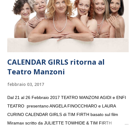
consecutivo. Il pubblico milanese avrà il piacere di applaudire i
giovani artisti della Baltic Sea Youth Philharmonic per la quarta
volta. L’orchestra, fondata nel 2008 da Kristjan Järvi (affiancato
da un prestigioso consiglio di consulent...
CALENDAR GIRLS ritorna al
Teatro Manzoni
febbraio 03, 2017
Dal 21 al 26 Febbraio 2017 TEATRO MANZONI AGIDI e ENFI
TEATRO presentano ANGELA FINOCCHIARO e LAURA
CURINO CALENDAR GIRLS di TIM FIRTH basato sul film
Miramax scritto da JULIETTE TOWHIDE & TIM FIRTH
Traduzione e adattamento STEFANIA BERTOLA Regia