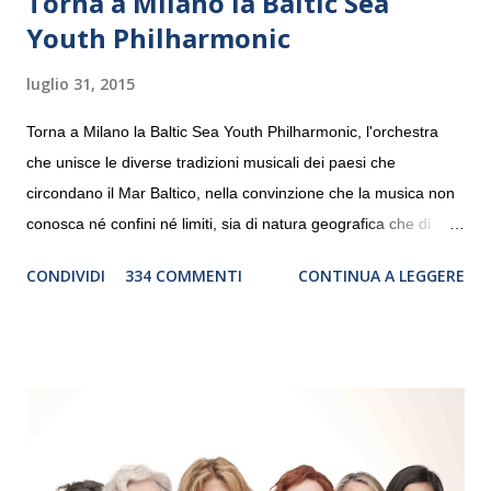
Torna a Milano la Baltic Sea
Youth Philharmonic
luglio 31, 2015
Torna a Milano la Baltic Sea Youth Philharmonic, l'orchestra
che unisce le diverse tradizioni musicali dei paesi che
circondano il Mar Baltico, nella convinzione che la musica non
conosca né confini né limiti, sia di natura geografica che di
genere. Il tour, realizzato grazie al sostegno di Saipem,
CONDIVIDI
334 COMMENTI
CONTINUA A LEGGERE
debutterà il 10 settembre a Heiden, in Germania, e toccherà, in
dieci giorni, nove differenti città in Svizzera, Italia, Danimarca e
Polonia. In Italia la Baltic Sea Youth Philharmonic sarà a Milano
il 14 settembre nel suggestivo contesto della Basilica di Santa
Maria delle Grazie, ospite dell’Associazione Musicale ArteViva,
e a Verona il 15 settembre al Teatro Filarmonico per il festival
“Settembre dell’Accademia” dove si esibirà per il secondo anno