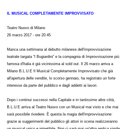
IL MUSICAL COMPLETAMENTE IMPROVVISATO
Teatro Nuovo di Milano
26 marzo 2017 - ore 20.45
Manca una settimana al debutto milanese dell'improvvisazione
teatrale targata “I Bugiardini” e la compagnia di Improvvisazione più
famosa d'Italia è già vicinissima al sold out. Il 26 marzo arriva a
Milano B.L.U.E Il Musical Completamente Improvvisato che già
all'apertura delle vendite, lo scorso gennaio, ha registrato un forte
interesse da parte del pubblico e dagli addetti ai lavori.
Dopo i continui successi nella Capitale e in tantissime altre città,
B.L.U.E arriva al Teatro Nuovo con un Musical mai visto e che mai
sarà possibile rivedere. È questa la magia dell'improvvisazione:
grazie ai suggerimenti del pubblico gli attori in scena realizzeranno
un musical unico e irripetibile. Non ci sarà mai un'altra replica simile.