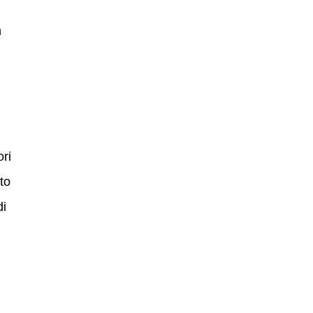
n
ori
to
di