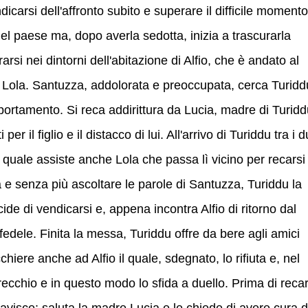
icarsi dell'affronto subito e superare il difficile momento
l paese ma, dopo averla sedotta, inizia a trascurarla
si nei dintorni dell'abitazione di Alfio, che è andato al
e Lola. Santuzza, addolorata e preoccupata, cerca Turidd
ortamento. Si reca addirittura da Lucia, madre di Turidd
per il figlio e il distacco di lui. All'arrivo di Turiddu tra i 
a quale assiste anche Lola che passa lì vicino per recarsi
 e senza più ascoltare le parole di Santuzza, Turiddu la
ide di vendicarsi e, appena incontra Alfio di ritorno dal
infedele. Finita la messa, Turiddu offre da bere agli amici
chiere anche ad Alfio il quale, sdegnato, lo rifiuta e, nel
orecchio e in questo modo lo sfida a duello. Prima di recar