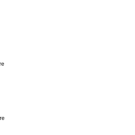
re
are