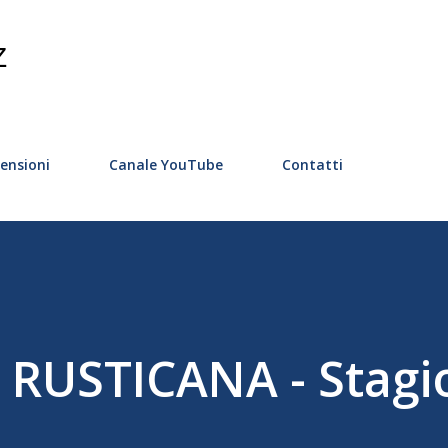
Passa ai contenuti principali
Z
ensioni
Canale YouTube
Contatti
 RUSTICANA - Stagi