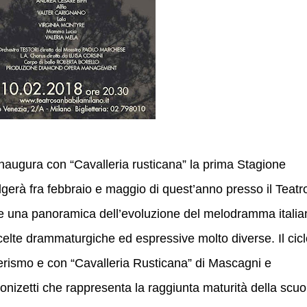
 inaugura con “Cavalleria rusticana” la prima Stagione
volgerà fra febbraio e maggio di quest’anno presso il Teatr
nire una panoramica dell’evoluzione del melodramma itali
celte drammaturgiche ed espressive molto diverse. Il cic
verismo e con “Cavalleria Rusticana” di Mascagni e
izetti che rappresenta la raggiunta maturità della scuo