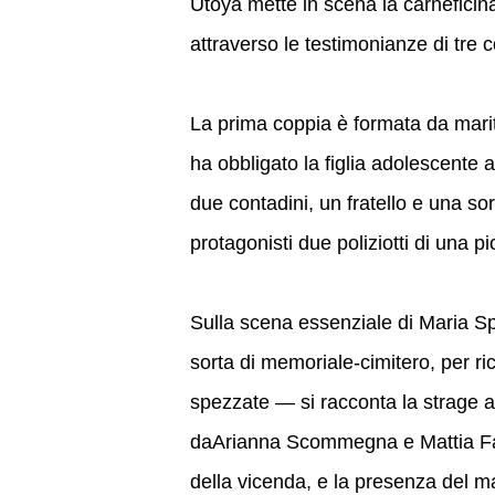
Utoya mette in scena la carneficin
attraverso le testimonianze di tre 
La prima coppia è formata da marito
ha obbligato la figlia adolescent
due contadini, un fratello e una sore
protagonisti due poliziotti di una p
Sulla scena essenziale di Maria Sp
sorta di memoriale-cimitero, per rico
spezzate — si racconta la strage at
daArianna Scommegna e Mattia Fabri
della vicenda, e la presenza del mal