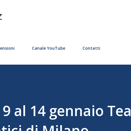
Passa ai contenuti principali
Z
ensioni
Canale YouTube
Contatti
 9 al 14 gennaio Te
ici di Milano