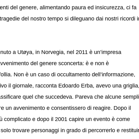
i del genere, alimentando paura ed insicurezza, ci fa
e tragedie del nostro tempo si dileguano dai nostri ricordi i
enuto a Utøya, in Norvegia, nel 2011 è un’impresa
 avvenimento del genere sconcerta: è e non è
llia. Non è un caso di occultamento dell’informazione,
vo il giornale, racconta Edoardo Erba, avevo una griglia
assificare quel che succedeva. Pareva che alcune sempli
e un avvenimento e consentissero di reagire. Dopo il
iù complicato e dopo il 2001 capire un evento è come
ò solo trovare personaggi in grado di percorrerlo e restitui