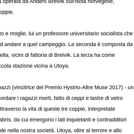
a operata da Anders Breivik sull’isola norvegese,
coppie.
 e moglie, lui un professore universitario socialista che
e ad andare a quel campeggio. La seconda è composta da
lla, vicini di fattoria di Breivik. La terza ha come
iccola stazione vicina a Utoya.
azzi (vincitrice del Premio Hystrio-Altre Muse 2017) - u
rdare i ragazzi morti, fatto di ceppi e lastre di vetro
traverso la vita di queste tre coppie, interpretate
s, da cui emergono i lati inquietanti e contradditori
e nella nostra società. Utoya, oltre al terrore e allo