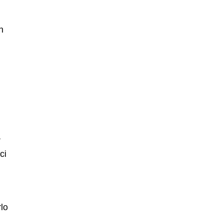
n
,
ci
rlo