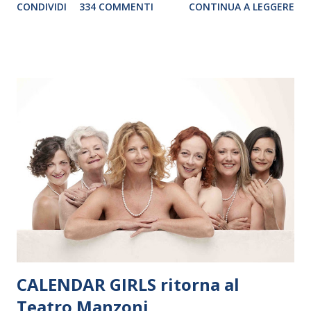
CONDIVIDI
334 COMMENTI
CONTINUA A LEGGERE
debutterà il 10 settembre a Heiden, in Germania, e toccherà, in
dieci giorni, nove differenti città in Svizzera, Italia, Danimarca e
Polonia. In Italia la Baltic Sea Youth Philharmonic sarà a Milano
il 14 settembre nel suggestivo contesto della Basilica di Santa
Maria delle Grazie, ospite dell’Associazione Musicale ArteViva,
e a Verona il 15 settembre al Teatro Filarmonico per il festival
“Settembre dell’Accademia” dove si esibirà per il secondo anno
consecutivo. Il pubblico milanese avrà il piacere di applaudire i
giovani artisti della Baltic Sea Youth Philharmonic per la quarta
volta. L’orchestra, fondata nel 2008 da Kristjan Järvi (affiancato
da un prestigioso consiglio di consulent...
CALENDAR GIRLS ritorna al
Teatro Manzoni