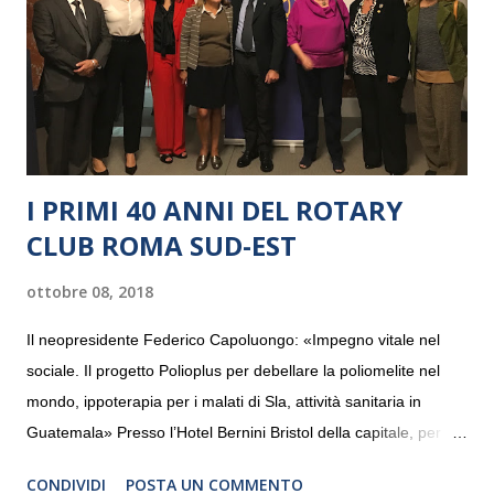
I PRIMI 40 ANNI DEL ROTARY
CLUB ROMA SUD-EST
ottobre 08, 2018
Il neopresidente Federico Capoluongo: «Impegno vitale nel
sociale. Il progetto Polioplus per debellare la poliomelite nel
mondo, ippoterapia per i malati di Sla, attività sanitaria in
Guatemala» Presso l’Hotel Bernini Bristol della capitale, per la
prima volta, sono stati presentati alla stampa i progetti in
CONDIVIDI
POSTA UN COMMENTO
programmazione del Rotary Club Roma Sud-Est che festeggia