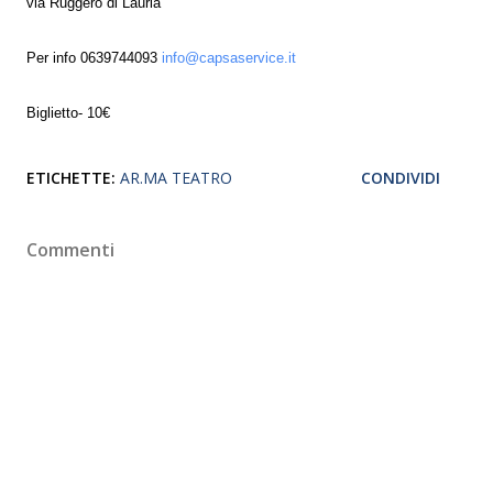
via Ruggero di Lauria
Per info 0639744093
info@capsaservice.it
Biglietto- 10€
ETICHETTE:
AR.MA TEATRO
CONDIVIDI
Commenti