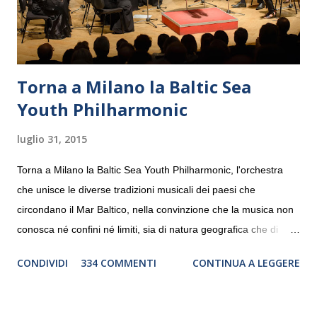
Torna a Milano la Baltic Sea
Youth Philharmonic
luglio 31, 2015
Torna a Milano la Baltic Sea Youth Philharmonic, l'orchestra
che unisce le diverse tradizioni musicali dei paesi che
circondano il Mar Baltico, nella convinzione che la musica non
conosca né confini né limiti, sia di natura geografica che di
genere. Il tour, realizzato grazie al sostegno di Saipem,
CONDIVIDI
334 COMMENTI
CONTINUA A LEGGERE
debutterà il 10 settembre a Heiden, in Germania, e toccherà, in
dieci giorni, nove differenti città in Svizzera, Italia, Danimarca e
Polonia. In Italia la Baltic Sea Youth Philharmonic sarà a Milano