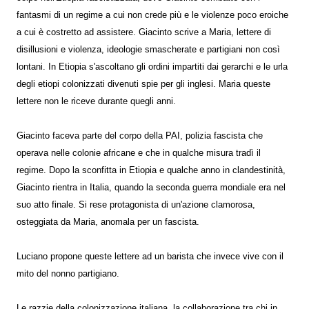
fantasmi di un regime a cui non crede più e le violenze poco eroiche
a cui è costretto ad assistere. Giacinto scrive a Maria, lettere di
disillusioni e violenza, ideologie smascherate e partigiani non così
lontani. In Etiopia s'ascoltano gli ordini impartiti dai gerarchi e le urla
degli etiopi colonizzati divenuti spie per gli inglesi. Maria queste
lettere non le riceve durante quegli anni.
Giacinto faceva parte del corpo della PAI, polizia fascista che
operava nelle colonie africane e che in qualche misura tradì il
regime. Dopo la sconfitta in Etiopia e qualche anno in clandestinità,
Giacinto rientra in Italia, quando la seconda guerra mondiale era nel
suo atto finale. Si rese protagonista di un'azione clamorosa,
osteggiata da Maria, anomala per un fascista.
Luciano propone queste lettere ad un barista che invece vive con il
mito del nonno partigiano.
Le razzie della colonizzazione italiana, la collaborazione tra chi in