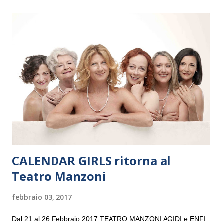
il 14 settembre nel suggestivo contesto della Basilica di Santa
Maria delle Grazie, ospite dell’Associazione Musicale ArteViva,
e a Verona il 15 settembre al Teatro Filarmonico per il festival
“Settembre dell’Accademia” dove si esibirà per il secondo anno
consecutivo. Il pubblico milanese avrà il piacere di applaudire i
giovani artisti della Baltic Sea Youth Philharmonic per la quarta
volta. L’orchestra, fondata nel 2008 da Kristjan Järvi (affiancato
da un prestigioso consiglio di consulent...
CALENDAR GIRLS ritorna al
Teatro Manzoni
febbraio 03, 2017
Dal 21 al 26 Febbraio 2017 TEATRO MANZONI AGIDI e ENFI