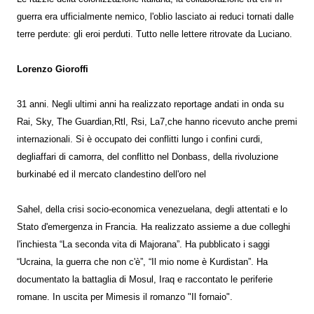
guerra era ufficialmente nemico, l'oblio lasciato ai reduci tornati dalle
terre perdute: gli eroi perduti. Tutto nelle lettere ritrovate da Luciano.
Lorenzo Gioroffi
31 anni. Negli ultimi anni ha realizzato reportage andati in onda su
Rai, Sky, The Guardian,Rtl, Rsi, La7,che hanno ricevuto anche premi
internazionali. Si è occupato dei conflitti lungo i confini curdi,
degliaffari di camorra, del conflitto nel Donbass, della rivoluzione
burkinabé ed il mercato clandestino dell'oro nel
Sahel, della crisi socio-economica venezuelana, degli attentati e lo
Stato d'emergenza in Francia. Ha realizzato assieme a due colleghi
l'inchiesta “La seconda vita di Majorana”. Ha pubblicato i saggi
“Ucraina, la
guerra che non c'è”, “Il mio nome è Kurdistan”. Ha
documentato la battaglia di
Mosul, Iraq e raccontato le periferie
romane. In uscita per Mimesis il romanzo "Il fornaio".