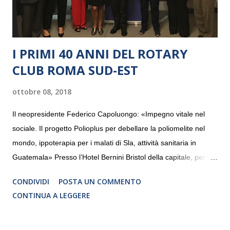
I PRIMI 40 ANNI DEL ROTARY
CLUB ROMA SUD-EST
ottobre 08, 2018
Il neopresidente Federico Capoluongo: «Impegno vitale nel
sociale. Il progetto Polioplus per debellare la poliomelite nel
mondo, ippoterapia per i malati di Sla, attività sanitaria in
Guatemala» Presso l’Hotel Bernini Bristol della capitale, per la
prima volta, sono stati presentati alla stampa i progetti in
CONDIVIDI
POSTA UN COMMENTO
programmazione del Rotary Club Roma Sud-Est che festeggia
CONTINUA A LEGGERE
i quaranta anni di attività. Un’occasione per raccontare al
mondo esterno i valori in cui il Club crede fermamente e che
muovono le azioni dei soci che lo compongono. Infatti le attività