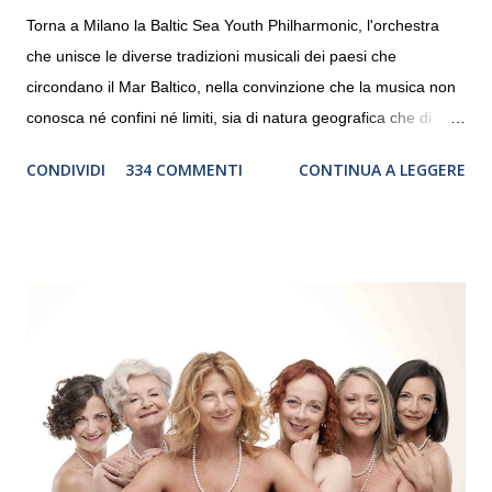
Torna a Milano la Baltic Sea Youth Philharmonic, l'orchestra
che unisce le diverse tradizioni musicali dei paesi che
circondano il Mar Baltico, nella convinzione che la musica non
conosca né confini né limiti, sia di natura geografica che di
genere. Il tour, realizzato grazie al sostegno di Saipem,
CONDIVIDI
334 COMMENTI
CONTINUA A LEGGERE
debutterà il 10 settembre a Heiden, in Germania, e toccherà, in
dieci giorni, nove differenti città in Svizzera, Italia, Danimarca e
Polonia. In Italia la Baltic Sea Youth Philharmonic sarà a Milano
il 14 settembre nel suggestivo contesto della Basilica di Santa
Maria delle Grazie, ospite dell’Associazione Musicale ArteViva,
e a Verona il 15 settembre al Teatro Filarmonico per il festival
“Settembre dell’Accademia” dove si esibirà per il secondo anno
consecutivo. Il pubblico milanese avrà il piacere di applaudire i
giovani artisti della Baltic Sea Youth Philharmonic per la quarta
volta. L’orchestra, fondata nel 2008 da Kristjan Järvi (affiancato
da un prestigioso consiglio di consulent...