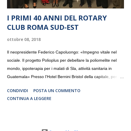
I PRIMI 40 ANNI DEL ROTARY
CLUB ROMA SUD-EST
ottobre 08, 2018
Il neopresidente Federico Capoluongo: «Impegno vitale nel
sociale. Il progetto Polioplus per debellare la poliomelite nel
mondo, ippoterapia per i malati di Sla, attività sanitaria in
Guatemala» Presso l’Hotel Bernini Bristol della capitale, per la
prima volta, sono stati presentati alla stampa i progetti in
CONDIVIDI
POSTA UN COMMENTO
programmazione del Rotary Club Roma Sud-Est che festeggia
CONTINUA A LEGGERE
i quaranta anni di attività. Un’occasione per raccontare al
mondo esterno i valori in cui il Club crede fermamente e che
muovono le azioni dei soci che lo compongono. Infatti le attività
che svolge il Rotary sono principalmente di volontariato e