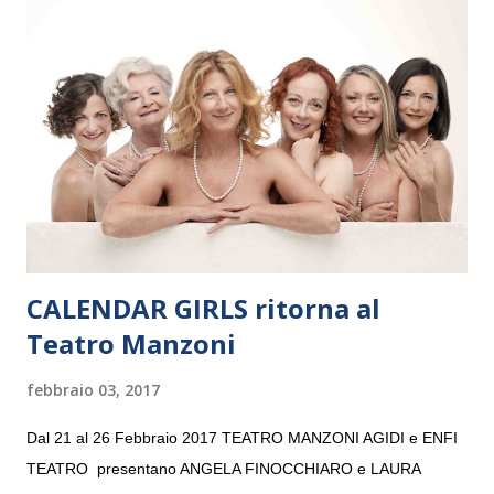
e a Verona il 15 settembre al Teatro Filarmonico per il festival
“Settembre dell’Accademia” dove si esibirà per il secondo anno
consecutivo. Il pubblico milanese avrà il piacere di applaudire i
giovani artisti della Baltic Sea Youth Philharmonic per la quarta
volta. L’orchestra, fondata nel 2008 da Kristjan Järvi (affiancato
da un prestigioso consiglio di consulent...
CALENDAR GIRLS ritorna al
Teatro Manzoni
febbraio 03, 2017
Dal 21 al 26 Febbraio 2017 TEATRO MANZONI AGIDI e ENFI
TEATRO presentano ANGELA FINOCCHIARO e LAURA