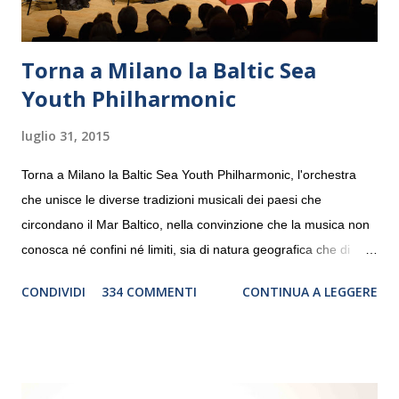
Torna a Milano la Baltic Sea
Youth Philharmonic
luglio 31, 2015
Torna a Milano la Baltic Sea Youth Philharmonic, l'orchestra
che unisce le diverse tradizioni musicali dei paesi che
circondano il Mar Baltico, nella convinzione che la musica non
conosca né confini né limiti, sia di natura geografica che di
genere. Il tour, realizzato grazie al sostegno di Saipem,
CONDIVIDI
334 COMMENTI
CONTINUA A LEGGERE
debutterà il 10 settembre a Heiden, in Germania, e toccherà, in
dieci giorni, nove differenti città in Svizzera, Italia, Danimarca e
Polonia. In Italia la Baltic Sea Youth Philharmonic sarà a Milano
il 14 settembre nel suggestivo contesto della Basilica di Santa
Maria delle Grazie, ospite dell’Associazione Musicale ArteViva,