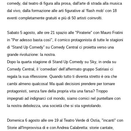
comedy, dal teatro di figura alla prosa, dall'arte di strada alla musica
dal vivo, dalla formazione alle arti figurative al ‘flash mob’ con 18
eventi completamente gratuiti e più di 50 artisti coinvolti.
Sabato 5 agosto, alle ore 21 spazio alle "Piraterie" con Mauro Fratini
in "Per adesso basta così", il comico protagonista di tutte le stagioni
di “Stand Up Comedy” su Comedy Central ci proietta verso una
grande rivoluzione: la nostra.
Dopo la quarta stagione di Stand Up Comedy su Sky, in onda su
Comedy Central, il ‘comedian’ dell’affermato gruppo Satiriasi ci
regala la sua riflessione. Quando tutto ti diventa stretto è ora che
cambi almeno qualcosa! Ma quali decisioni prendere per tornare
protagonisti, senza fare della propria vita una farsa? Troppo
impegnati ad indignarci col mondo, siamo comici nel puntellare con
la nostra debolezza, una società che si sta sgretolando.
Domenica 6 agosto alle ore 19 al Teatro Verde di Ostia, "incanti" con
Storie all'Improvvisa di e con Andrea Calabretta: storie cantate,