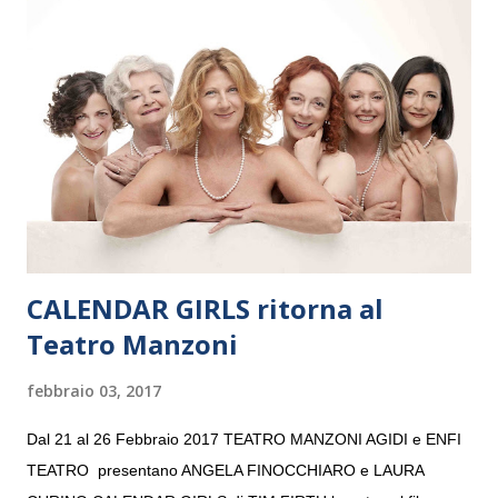
e a Verona il 15 settembre al Teatro Filarmonico per il festival
“Settembre dell’Accademia” dove si esibirà per il secondo anno
consecutivo. Il pubblico milanese avrà il piacere di applaudire i
giovani artisti della Baltic Sea Youth Philharmonic per la quarta
volta. L’orchestra, fondata nel 2008 da Kristjan Järvi (affiancato
da un prestigioso consiglio di consulent...
CALENDAR GIRLS ritorna al
Teatro Manzoni
febbraio 03, 2017
Dal 21 al 26 Febbraio 2017 TEATRO MANZONI AGIDI e ENFI
TEATRO presentano ANGELA FINOCCHIARO e LAURA