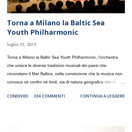
Torna a Milano la Baltic Sea
Youth Philharmonic
luglio 31, 2015
Torna a Milano la Baltic Sea Youth Philharmonic, l'orchestra
che unisce le diverse tradizioni musicali dei paesi che
circondano il Mar Baltico, nella convinzione che la musica non
conosca né confini né limiti, sia di natura geografica che di
genere. Il tour, realizzato grazie al sostegno di Saipem,
CONDIVIDI
334 COMMENTI
CONTINUA A LEGGERE
debutterà il 10 settembre a Heiden, in Germania, e toccherà, in
dieci giorni, nove differenti città in Svizzera, Italia, Danimarca e
Polonia. In Italia la Baltic Sea Youth Philharmonic sarà a Milano
il 14 settembre nel suggestivo contesto della Basilica di Santa
Maria delle Grazie, ospite dell’Associazione Musicale ArteViva,