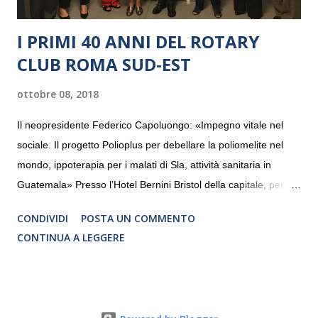
I PRIMI 40 ANNI DEL ROTARY
CLUB ROMA SUD-EST
ottobre 08, 2018
Il neopresidente Federico Capoluongo: «Impegno vitale nel
sociale. Il progetto Polioplus per debellare la poliomelite nel
mondo, ippoterapia per i malati di Sla, attività sanitaria in
Guatemala» Presso l’Hotel Bernini Bristol della capitale, per la
prima volta, sono stati presentati alla stampa i progetti in
CONDIVIDI
POSTA UN COMMENTO
programmazione del Rotary Club Roma Sud-Est che festeggia
CONTINUA A LEGGERE
i quaranta anni di attività. Un’occasione per raccontare al
mondo esterno i valori in cui il Club crede fermamente e che
muovono le azioni dei soci che lo compongono. Infatti le attività
che svolge il Rotary sono principalmente di volontariato e