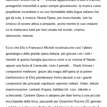
protagonisti irresistibili e quasi sempre giovanissimi, la musica come
propellente incendiario e un uso formidabile della lingua italiana che,
già da sola, è musica. Nonna Opera, pur invecchiando, non ha
smesso di essere attiva e pimpante, anche mentre le sue creature
ce la mettevano tutta per farsi strada nel mondo: cinema,
televisione, internet.
Ecco che Elio e Francesco Micheli ricostruiscono così l’albero
genealogico della grande opera italiana, per giocare con i tutti i
membri di questa famiglia pazzesca come a un cenone di Natale…
oppure una festa di Carnevale, visto il periodo… Ospiti d’onore i
compositori medesimi: grazie alla magia dell’opera (e al potere
trasformistico di Elio) prenderanno forma davanti a noi i grandi
compositori dei principali capolavori operistici italiani. Video, letture,
improvvisazioni, cantanti d’opera, battibecchi: così, ridendo e
scherzando, Cantiere Opera si adopera per dare forma a una piccola
enciclopedia della lirica, passando per Gioachino Rossini (31 gennaio