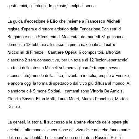
gesti eroici, gli intrighi, le gelosie, i colpi di scena.
La guida d’eccezione è
Elio
che insieme a
Francesco Micheli
,
regista d’opera e direttore artistico della Fondazione Donizetti di
Bergamo e dello Sferisterio di Macerata, da martedì 31 gennaio a
domenica 12 febbraio allestisce in prima nazionale al
Teatro
Niccolini
di Firenze il
Cantiere Opera
: 6 compositori, affrontati
ciascuno 2 sere consecutive, per un totale di 12 ‘lezioni-spettacolo’
su testi dello stesso Micheli sul meraviglioso (e troppo spesso
sconosciuto) mondo della lirica, inventata in Italia, proprio a Firenze,
e ancora oggi la forma di spettacolo dal vivo più diffusa al mondo. Al
pianoforte c’è Simone Soldati, i cantanti sono Vittoria De Amicis,
Claudia Sasso, Elisa Maffi, Laura Macrì, Marika Franchino, Matteo
Desole.
La genesi, la storia, il successo e le alterne vicende delle opere più
celebri si alternano all’esecuzione dal vivo delle arie che fanno parte
della nostra identità. Le ‘lezioni’ sono dedicate a Rossini, Bellini,