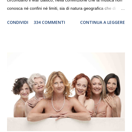
circondano il Mar Baltico, nella convinzione che la musica non
conosca né confini né limiti, sia di natura geografica che di
genere. Il tour, realizzato grazie al sostegno di Saipem,
CONDIVIDI
334 COMMENTI
CONTINUA A LEGGERE
debutterà il 10 settembre a Heiden, in Germania, e toccherà, in
dieci giorni, nove differenti città in Svizzera, Italia, Danimarca e
Polonia. In Italia la Baltic Sea Youth Philharmonic sarà a Milano
il 14 settembre nel suggestivo contesto della Basilica di Santa
Maria delle Grazie, ospite dell’Associazione Musicale ArteViva,
e a Verona il 15 settembre al Teatro Filarmonico per il festival
“Settembre dell’Accademia” dove si esibirà per il secondo anno
consecutivo. Il pubblico milanese avrà il piacere di applaudire i
giovani artisti della Baltic Sea Youth Philharmonic per la quarta
volta. L’orchestra, fondata nel 2008 da Kristjan Järvi (affiancato
da un prestigioso consiglio di consulent...