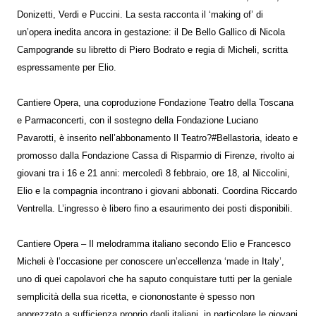
Donizetti, Verdi e Puccini. La sesta racconta il ‘making of’ di
un’opera inedita ancora in gestazione: il De Bello Gallico di Nicola
Campogrande su libretto di Piero Bodrato e regia di Micheli, scritta
espressamente per Elio.
Cantiere Opera, una coproduzione Fondazione Teatro della Toscana
e Parmaconcerti, con il sostegno della Fondazione Luciano
Pavarotti, è inserito nell’abbonamento Il Teatro?#Bellastoria, ideato e
promosso dalla Fondazione Cassa di Risparmio di Firenze, rivolto ai
giovani tra i 16 e 21 anni: mercoledì 8 febbraio, ore 18, al Niccolini,
Elio e la compagnia incontrano i giovani abbonati. Coordina Riccardo
Ventrella. L’ingresso è libero fino a esaurimento dei posti disponibili.
Cantiere Opera – Il melodramma italiano secondo Elio e Francesco
Micheli è l’occasione per conoscere un’eccellenza ‘made in Italy’,
uno di quei capolavori che ha saputo conquistare tutti per la geniale
semplicità della sua ricetta, e ciononostante è spesso non
apprezzato a sufficienza proprio dagli italiani, in particolare le giovani