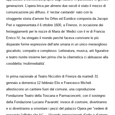
generazioni. L’opera lirica per almeno due secoli è stato il mezzo di
comunicazione più diffuso, il ‘recitar cantando’ nato con la
struggente storia d’amore fra Orfeo ed Euridice composta da Jacopo
Peri e rappresentata il 6 ottobre 1600, a Firenze, in occasione dei
festeggiamenti per le nozze di Maria de’ Medici con il re di Francia
Enrico IV, ha stregato il mondo perché faceva convivere le più
disparate forme espressive dell’arte umana in un unico meraviglioso
giocattolo, compatto e complesso. Letteratura, musica, arti figurative
e teatro riunite insieme ben prima che la cibernetica ci abituasse alla
cosiddetta ‘multimedialità’.
In prima nazionale al Teatro Niccolini di Firenze da martedì 31
gennaio a domenica 12 febbraio Elio e Francesco Micheli
allestiscono un cantiere fuori dal comune, una coproduzione
Fondazione Teatro della Toscana e Parmaconcerti, con il sostegno
della Fondazione Luciano Pavarotti: invece di costruire, divertiranno
e si divertiranno a smontare i pezzi del palazzo Opera per “vedere di
nascosto l’effetto che fa”…. Vicende appassionanti d’odio e d’amore,