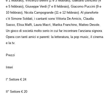
e 1 febbraio), Vincenzo Bellini (2 e 3 febbraio), Gaetano Donizetti (4
e 5 febbraio), Giuseppe Verdi (7 e 8 febbraio), Giacomo Puccini (9 e
10 febbraio), Nicola Campogrande (11 e 12 febbraio). Al pianoforte
c’è Simone Soldati, i cantanti sono Vittoria De Amicis, Claudia
Sasso, Elisa Maffi, Laura Macrì, Marika Franchino, Matteo Desole.
Un gioco di società molto serio in cui far incontrare l’anziana signora
Opera con tanti amici e parenti: la letteratura, la pop music, il cinema
e la tv.
Prezzi
Interi
I° Settore € 24
II° Settore € 20