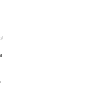
e
al
il
a