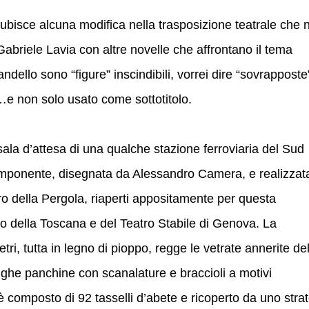
subisce alcuna modifica nella trasposizione teatrale che 
 Gabriele Lavia con altre novelle che affrontano il tema
ndello sono “figure” inscindibili, vorrei dire “sovrapposte”
…e non solo usato come sottotitolo.
ala d’attesa di una qualche stazione ferroviaria del Sud
ia imponente, disegnata da Alessandro Camera, e realizzat
ro della Pergola, riaperti appositamente per questa
o della Toscana e del Teatro Stabile di Genova. La
tri, tutta in legno di pioppo, regge le vetrate annerite del
unghe panchine con scanalature e braccioli a motivi
è composto di 92 tasselli d’abete e ricoperto da uno stra