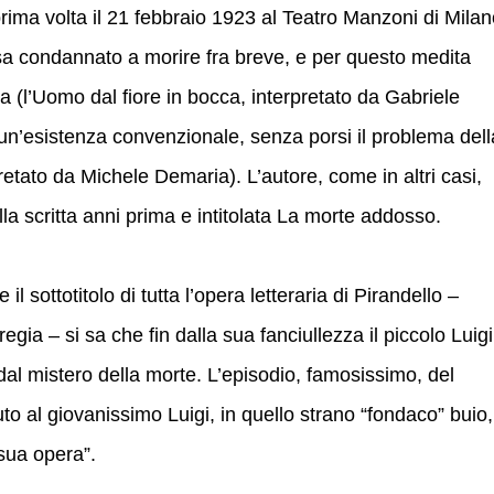
prima volta il 21 febbraio 1923 al Teatro Manzoni di Milan
sa condannato a morire fra breve, e per questo medita
 (l’Uomo dal fiore in bocca, interpretato da Gabriele
 un’esistenza convenzionale, senza porsi il problema dell
retato da Michele Demaria). L’autore, come in altri casi,
lla scritta anni prima e intitolata La morte addosso.
 sottotitolo di tutta l’opera letteraria di Pirandello –
egia – si sa che fin dalla sua fanciullezza il piccolo Luigi
 dal mistero della morte. L’episodio, famosissimo, del
o al giovanissimo Luigi, in quello strano “fondaco” buio,
 sua opera”.