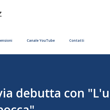
Passa ai contenuti principali
Z
ensioni
Canale YouTube
Contatti
via debutta con "L
 bocca"