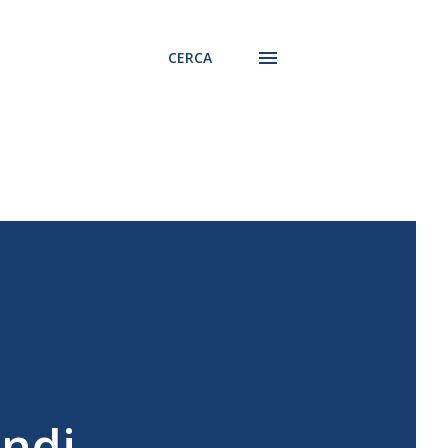
CERCA
o
ondi