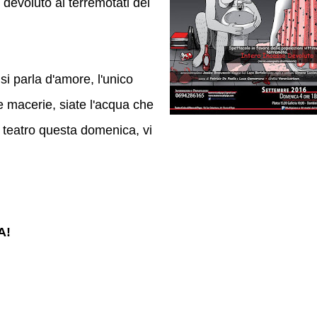
 devoluto ai terremotati del
si parla d'amore, l'unico
 macerie, siate l'acqua che
a teatro questa domenica, vi
A!