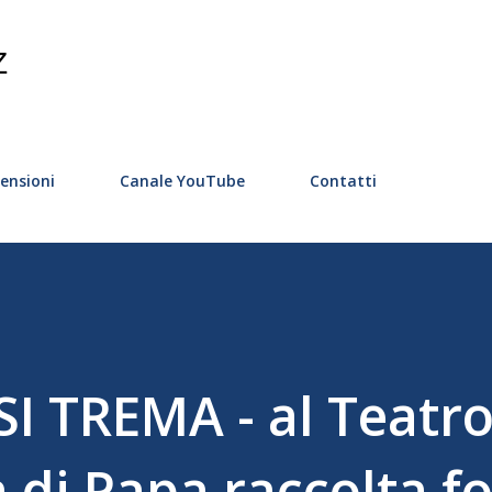
Passa ai contenuti principali
Z
ensioni
Canale YouTube
Contatti
I TREMA - al Teatr
 di Papa raccolta f