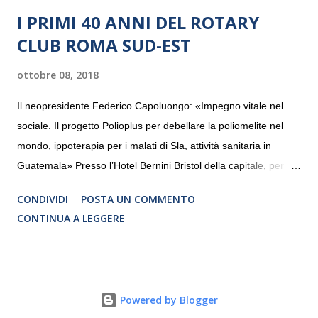
I PRIMI 40 ANNI DEL ROTARY
CLUB ROMA SUD-EST
ottobre 08, 2018
Il neopresidente Federico Capoluongo: «Impegno vitale nel
sociale. Il progetto Polioplus per debellare la poliomelite nel
mondo, ippoterapia per i malati di Sla, attività sanitaria in
Guatemala» Presso l’Hotel Bernini Bristol della capitale, per la
prima volta, sono stati presentati alla stampa i progetti in
CONDIVIDI
POSTA UN COMMENTO
programmazione del Rotary Club Roma Sud-Est che festeggia
CONTINUA A LEGGERE
i quaranta anni di attività. Un’occasione per raccontare al
mondo esterno i valori in cui il Club crede fermamente e che
muovono le azioni dei soci che lo compongono. Infatti le attività
che svolge il Rotary sono principalmente di volontariato e
Powered by Blogger
riguardano sia il territorio che le missioni all’estero in paesi in