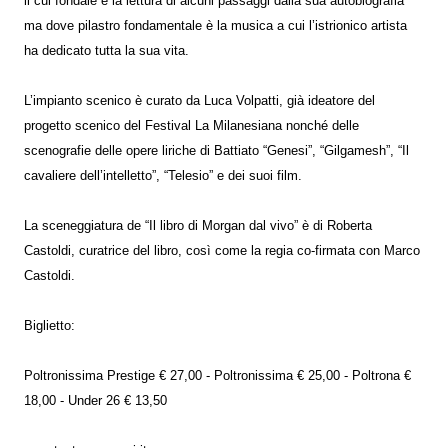
il cui fondale è la lettura di alcuni passaggi dalla sua autobiografia
ma dove pilastro fondamentale è la musica a cui l’istrionico artista
ha dedicato tutta la sua vita.
L’impianto scenico è curato da Luca Volpatti, già ideatore del
progetto scenico del Festival La Milanesiana nonché delle
scenografie delle opere liriche di Battiato “Genesi”, “Gilgamesh”, “Il
cavaliere dell’intelletto”, “Telesio” e dei suoi film.
La sceneggiatura de “Il libro di Morgan dal vivo” è di Roberta
Castoldi, curatrice del libro, così come la regia co-firmata con Marco
Castoldi.
Biglietto:
Poltronissima Prestige € 27,00 - Poltronissima € 25,00 - Poltrona €
18,00 - Under 26 € 13,50