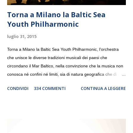
Torna a Milano la Baltic Sea
Youth Philharmonic
luglio 31, 2015
Torna a Milano la Baltic Sea Youth Philharmonic, l'orchestra
che unisce le diverse tradizioni musicali dei paesi che
circondano il Mar Baltico, nella convinzione che la musica non
conosca né confini né limiti, sia di natura geografica che di
genere. Il tour, realizzato grazie al sostegno di Saipem,
CONDIVIDI
334 COMMENTI
CONTINUA A LEGGERE
debutterà il 10 settembre a Heiden, in Germania, e toccherà, in
dieci giorni, nove differenti città in Svizzera, Italia, Danimarca e
Polonia. In Italia la Baltic Sea Youth Philharmonic sarà a Milano
il 14 settembre nel suggestivo contesto della Basilica di Santa
Maria delle Grazie, ospite dell’Associazione Musicale ArteViva,
e a Verona il 15 settembre al Teatro Filarmonico per il festival