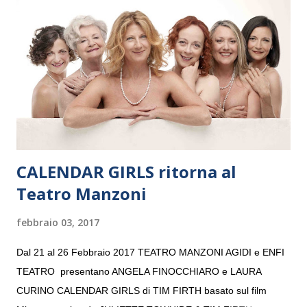
“Settembre dell’Accademia” dove si esibirà per il secondo anno
consecutivo. Il pubblico milanese avrà il piacere di applaudire i
giovani artisti della Baltic Sea Youth Philharmonic per la quarta
volta. L’orchestra, fondata nel 2008 da Kristjan Järvi (affiancato
da un prestigioso consiglio di consulent...
CALENDAR GIRLS ritorna al
Teatro Manzoni
febbraio 03, 2017
Dal 21 al 26 Febbraio 2017 TEATRO MANZONI AGIDI e ENFI
TEATRO presentano ANGELA FINOCCHIARO e LAURA
CURINO CALENDAR GIRLS di TIM FIRTH basato sul film