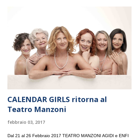
il 14 settembre nel suggestivo contesto della Basilica di Santa
Maria delle Grazie, ospite dell’Associazione Musicale ArteViva,
e a Verona il 15 settembre al Teatro Filarmonico per il festival
“Settembre dell’Accademia” dove si esibirà per il secondo anno
consecutivo. Il pubblico milanese avrà il piacere di applaudire i
giovani artisti della Baltic Sea Youth Philharmonic per la quarta
volta. L’orchestra, fondata nel 2008 da Kristjan Järvi (affiancato
da un prestigioso consiglio di consulent...
CALENDAR GIRLS ritorna al
Teatro Manzoni
febbraio 03, 2017
Dal 21 al 26 Febbraio 2017 TEATRO MANZONI AGIDI e ENFI