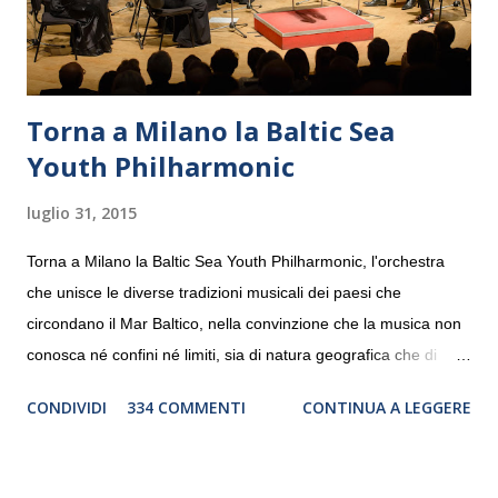
Torna a Milano la Baltic Sea
Youth Philharmonic
luglio 31, 2015
Torna a Milano la Baltic Sea Youth Philharmonic, l'orchestra
che unisce le diverse tradizioni musicali dei paesi che
circondano il Mar Baltico, nella convinzione che la musica non
conosca né confini né limiti, sia di natura geografica che di
genere. Il tour, realizzato grazie al sostegno di Saipem,
CONDIVIDI
334 COMMENTI
CONTINUA A LEGGERE
debutterà il 10 settembre a Heiden, in Germania, e toccherà, in
dieci giorni, nove differenti città in Svizzera, Italia, Danimarca e
Polonia. In Italia la Baltic Sea Youth Philharmonic sarà a Milano