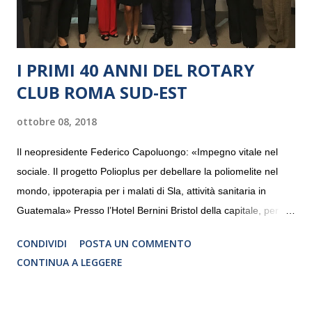
I PRIMI 40 ANNI DEL ROTARY
CLUB ROMA SUD-EST
ottobre 08, 2018
Il neopresidente Federico Capoluongo: «Impegno vitale nel
sociale. Il progetto Polioplus per debellare la poliomelite nel
mondo, ippoterapia per i malati di Sla, attività sanitaria in
Guatemala» Presso l’Hotel Bernini Bristol della capitale, per la
prima volta, sono stati presentati alla stampa i progetti in
CONDIVIDI
POSTA UN COMMENTO
programmazione del Rotary Club Roma Sud-Est che festeggia
CONTINUA A LEGGERE
i quaranta anni di attività. Un’occasione per raccontare al
mondo esterno i valori in cui il Club crede fermamente e che
muovono le azioni dei soci che lo compongono. Infatti le attività