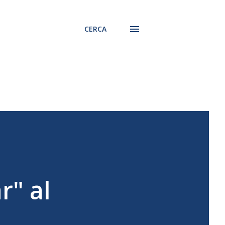
CERCA
" al