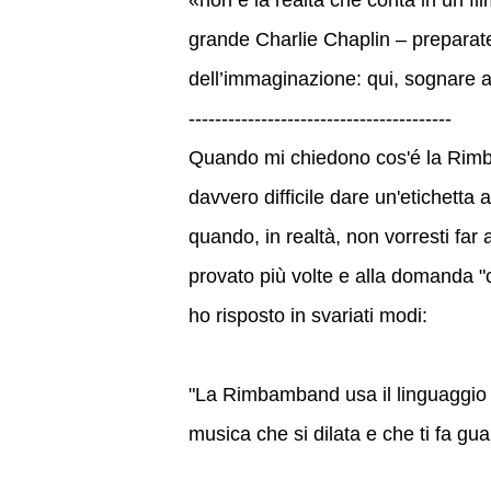
«non è la realtà che conta in un fi
grande Charlie Chaplin – preparate
dell’immaginazione: qui, sognare a
----------------------------------------
Quando mi chiedono cos'é la Rimba
davvero difficile dare un'etichetta a
quando, in realtà, non vorresti far 
provato più volte e alla domanda "
ho risposto in svariati modi:
"La Rimbamband usa il linguaggio 
musica che si dilata e che ti fa gua