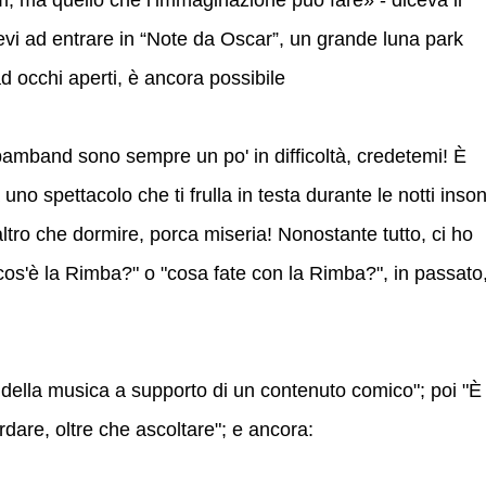
lm, ma quello che l’immaginazione può fare» - diceva il
vi ad entrare in “Note da Oscar”, un grande luna park
d occhi aperti, è ancora possibile
mband sono sempre un po' in difficoltà, credetemi! È
 uno spettacolo che ti frulla in testa durante le notti inso
altro che dormire, porca miseria! Nonostante tutto, ci ho
cos'è la Rimba?" o "cosa fate con la Rimba?", in passato
della musica a supporto di un contenuto comico"; poi "È 
rdare, oltre che ascoltare"; e ancora: