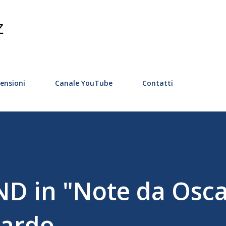
Passa ai contenuti principali
Z
ensioni
Canale YouTube
Contatti
 in "Note da Oscar
nardo